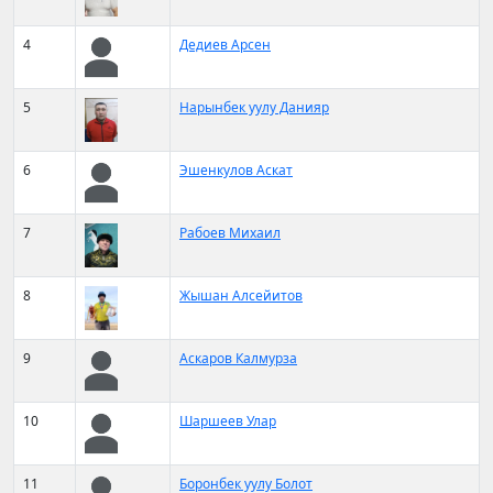
4
Дедиев Арсен
5
Нарынбек уулу Данияр
6
Эшенкулов Аскат
7
Рабоев Михаил
8
Жышан Алсейитов
9
Аскаров Калмурза
10
Шаршеев Улар
11
Боронбек уулу Болот