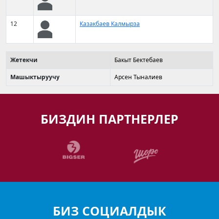
12
Казакбаев Калмырза
Жетекчи
Бакыт Бектебаев
Машыктыруучу
Арсен Тыналиев
БИЗДИН ПАРТНЕРЛЕР
БИЗ СОЦИАЛДЫК