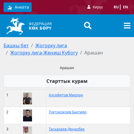
Анкета
Кирүү
RU
EN
ФЕДЕРАЦИЯ
КӨК БӨРҮ
Башкы бет
Жогорку лига
Жогорку лига-Жеңиш Кубогу
Арашан
Арашан
Старттык курам
1
Алсейитов Мирлан
2
Токтокожоев Бактияр
3
Таскараев Деңизбек