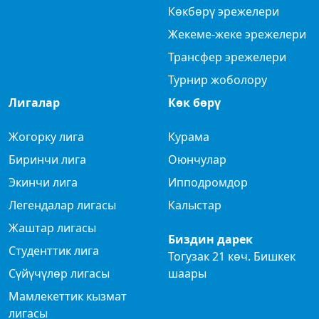
Көкбөрү эрежелери
Жекеме-жеке эрежелери
Трансфер эрежелери
Турнир жоболору
Лигалар
Көк бөрү
Жогорку лига
Курама
Биринчи лига
Оюнчулар
Экинчи лига
Ипподромдор
Легендалар лигасы
Калыстар
Жаштар лигасы
Биздин дарек
Студенттик лига
Тогузак 21 көч. Бишкек
Сүйүчүлөр лигасы
шаары
Мамлекеттик кызмат
лигасы