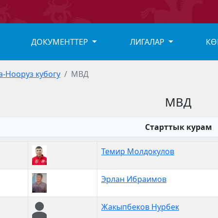
ДОКУМЕНТТЕР
ЛИГАЛАР
КӨ
а-Нооруз кубогу
МВД
МВД
Старттык курам
Темир Молдокулов
Эрлан Ибраимов
Жакыпбеков Нурбек