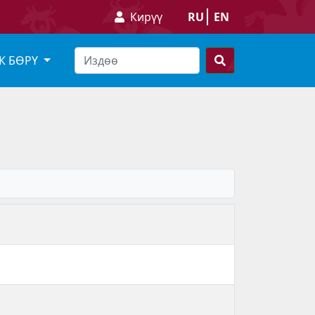
Кирүү
RU
EN
К БӨРҮ