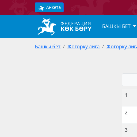
Анкета
ФЕДЕРАЦИЯ
БАШКЫ БЕТ
КӨК БӨРҮ
Башкы бет
Жогорку лига
Жогорку лиг
1
2
3