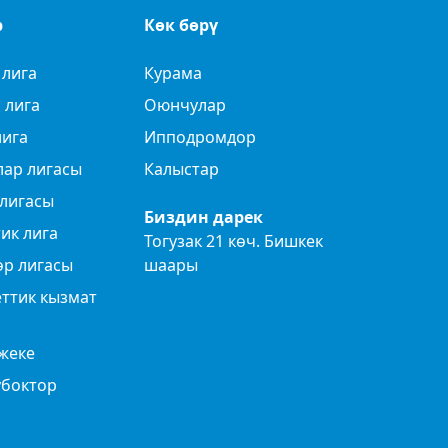
р
Көк бөрү
 лига
Курама
 лига
Оюнчулар
лига
Ипподромдор
лар лигасы
Калыстар
лигасы
Биздин дарек
ик лига
Тогузак 21 көч. Бишкек
өр лигасы
шаары
ттик кызмат
жеке
убоктор