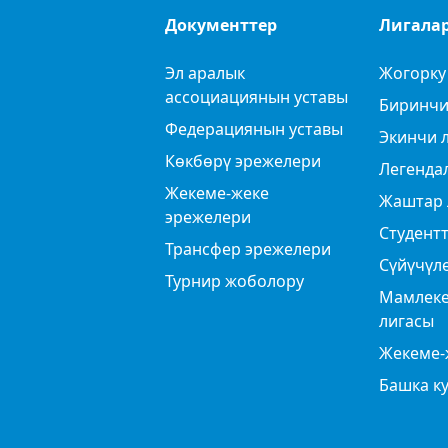
Документтер
Лигала
Эл аралык
Жогорку
ассоциациянын уставы
Биринчи
Федерациянын уставы
Экинчи 
Көкбөрү эрежелери
Легенда
Жекеме-жеке
Жаштар 
эрежелери
Студентт
Трансфер эрежелери
Сүйүчүл
Турнир жоболору
Мамлеке
лигасы
Жекеме-
Башка к