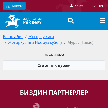
Анкета
Кирүү
RU
EN
ФЕДЕРАЦИЯ
КӨК БӨРҮ
Башкы бет
Жогорку лига
Жогорку лига-Нооруз кубогу
Мурас (Талас)
Мурас (Талас)
Старттык курам
БИЗДИН ПАРТНЕРЛЕР