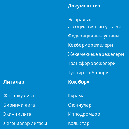
Документтер
Эл аралык
ассоциациянын уставы
Федерациянын уставы
Көкбөрү эрежелери
Жекеме-жеке эрежелери
Трансфер эрежелери
Турнир жоболору
Лигалар
Көк бөрү
Жогорку лига
Курама
Биринчи лига
Оюнчулар
Экинчи лига
Ипподромдор
Легендалар лигасы
Калыстар