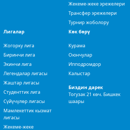
Жекеме-жеке эрежелери
Трансфер эрежелери
Турнир жоболору
Лигалар
Көк бөрү
Жогорку лига
Курама
Биринчи лига
Оюнчулар
Экинчи лига
Ипподромдор
Легендалар лигасы
Калыстар
Жаштар лигасы
Биздин дарек
Студенттик лига
Тогузак 21 көч. Бишкек
Сүйүчүлөр лигасы
шаары
Мамлекеттик кызмат
лигасы
Жекеме-жеке