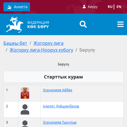
Анкета
Кирүү
RU
EN
ФЕДЕРАЦИЯ
КӨК БӨРҮ
Башкы бет
Жогорку лига
Жогорку лига-Нооруз кубогу
Бөрүлү
Бөрүлү
Старттык курам
1
Эсеналиев Айбек
2
Адилет Дүйшөнбеков
3
Эсеналиев Тынчтык