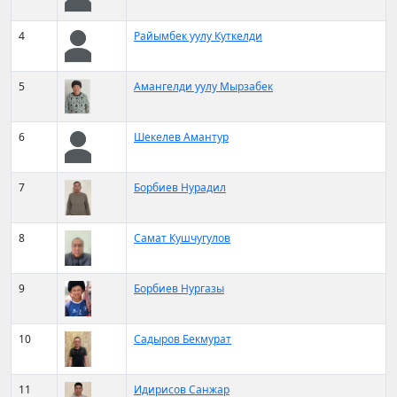
4
Райымбек уулу Куткелди
5
Амангелди уулу Мырзабек
6
Шекелев Амантур
7
Борбиев Нурадил
8
Самат Кушчугулов
9
Борбиев Нургазы
10
Садыров Бекмурат
11
Идирисов Санжар