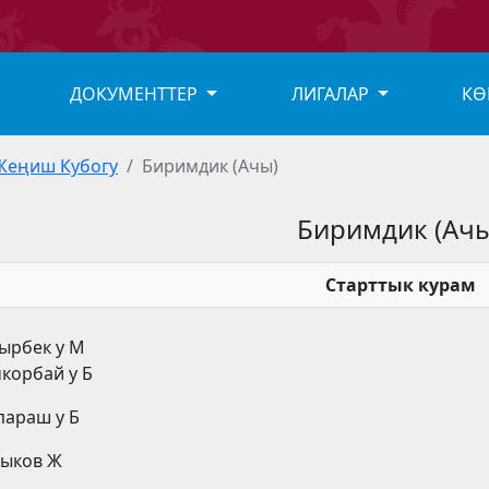
ДОКУМЕНТТЕР
ЛИГАЛАР
КӨ
Жеңиш Кубогу
Биримдик (Ачы)
Биримдик (Ачы
Старттык курам
дырбек у М
чкорбай у Б
параш у Б
тыков Ж