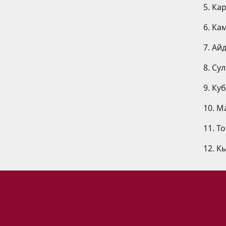
5. Ка
6. Ка
7. Айд
8. Сул
9. Ку
10. М
11. Т
12. К