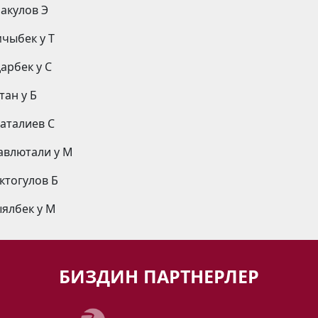
ракулов Э
мчыбек у Т
арбек у С
тан у Б
баталиев С
авлютали у М
октогулов Б
ыялбек у М
БИЗДИН ПАРТНЕРЛЕР