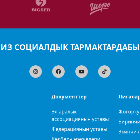
БИЗ СОЦИАЛДЫК ТАРМАКТАРДАБЫ
Документтер
Лигала
Эл аралык
Жогорку
ассоциациянын уставы
Биринчи
Федерациянын уставы
Экинчи 
Көкбөрү эрежелери