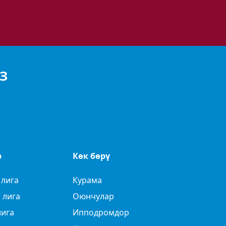
З
р
Көк бөрү
 лига
Курама
 лига
Оюнчулар
лига
Ипподромдор