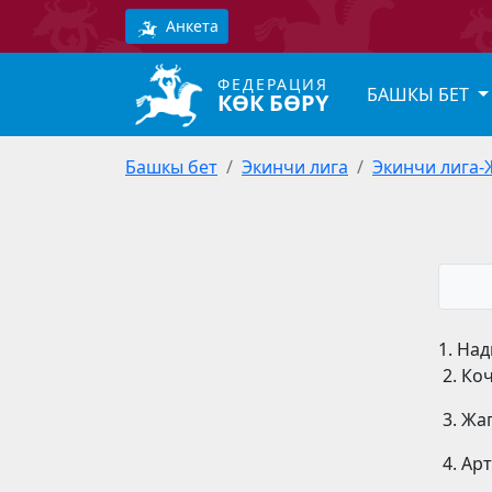
Анкета
ФЕДЕРАЦИЯ
БАШКЫ БЕТ
КӨК БӨРҮ
Башкы бет
Экинчи лига
Экинчи лига-
1. На
2. Ко
3. Жа
4. Ар