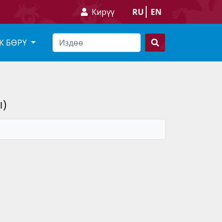
Кирүү
RU
EN
К БӨРҮ
)