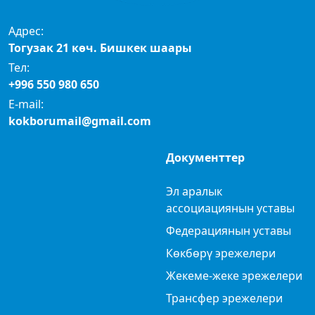
Адрес:
Тогузак 21 көч. Бишкек шаары
Тел:
+996 550 980 650
E-mail:
kokborumail@gmail.com
Документтер
Эл аралык
ассоциациянын уставы
Федерациянын уставы
Көкбөрү эрежелери
Жекеме-жеке эрежелери
Трансфер эрежелери