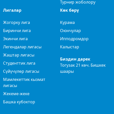
Турнир жоболору
Лигалар
Көк бөрү
Жогорку лига
Курама
Биринчи лига
Оюнчулар
Экинчи лига
Ипподромдор
Легендалар лигасы
Калыстар
Жаштар лигасы
Биздин дарек
Студенттик лига
Тогузак 21 көч. Бишкек
Сүйүчүлөр лигасы
шаары
Мамлекеттик кызмат
лигасы
Жекеме-жеке
Башка кубоктор