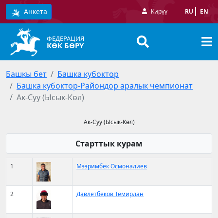
Анкета
Кирүү
RU
EN
ФЕДЕРАЦИЯ
КӨК БӨРҮ
Башкы бет
Башка кубоктор
Башка кубоктор-Райондор аралык чемпионат
Ак-Суу (Ысык-Көл)
Ак-Суу (Ысык-Көл)
Старттык курам
1
Мээримбек Осмоналиев
2
Давлетбеков Темирлан