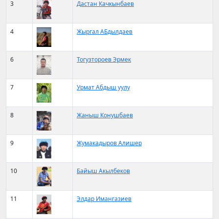
3
Дастан Качкынбаев
4
Жыргал АБдылдаев
6
Тогузтороев Эрмек
7
Урмат Абдыш уулу
8
Жаныш Конушбаев
9
Жумакадыров Алишер
10
Байыш Акылбеков
11
Элдар Имангазиев