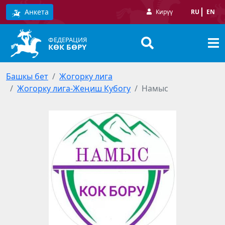
Анкета
Кирүү
RU
EN
ФЕДЕРАЦИЯ
КӨК БӨРҮ
Башкы бет
Жогорку лига
Жогорку лига-Жеңиш Кубогу
Намыс