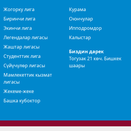
Жогорку лига
Курама
Биринчи лига
Оюнчулар
Экинчи лига
Ипподромдор
Легендалар лигасы
Калыстар
Жаштар лигасы
Биздин дарек
Студенттик лига
Тогузак 21 көч. Бишкек
Сүйүчүлөр лигасы
шаары
Мамлекеттик кызмат
лигасы
Жекеме-жеке
Башка кубоктор