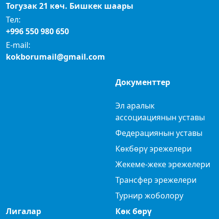
Тогузак 21 көч. Бишкек шаары
Тел:
+996 550 980 650
E-mail:
kokborumail@gmail.com
Документтер
Эл аралык
ассоциациянын уставы
Федерациянын уставы
Көкбөрү эрежелери
Жекеме-жеке эрежелери
Трансфер эрежелери
Турнир жоболору
Лигалар
Көк бөрү