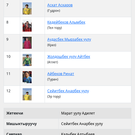
7
Аскат Аскаров
(Гудрон)
8
Кедейбеков Алымбек
(Тел тору)
9
Аудасбек Мырзабек уулу
(Краз)
10
Жолдошбек уулу Айтбек
(Атлет)
11
Айбеков Ринат
(Туран)
12
Сейитбек Анарбек уулу
(Эр тору)
Жетекчи
Марат уулу Адилет
Машыктыруучу
Сейитбек Анарбек уулу
Саяпкер
Калыбек Алтыбаев