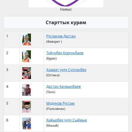
Намыс
Старттык курам
1
Русланов Дастан
(Фаворит )
2
Тойчубек Коргонбаев
(Бурак)
3
Азамат уулу Султанбек
(Оптика)
4
Дастан Качкынбаев
(Танк)
5
Мүдүнов Рустам
(Полковник)
6
Кайырбек уулу Сыймык
(Малой)