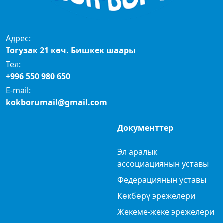
Адрес:
Тогузак 21 көч. Бишкек шаары
Тел:
+996 550 980 650
E-mail:
kokborumail@gmail.com
Документтер
Эл аралык
ассоциациянын уставы
Федерациянын уставы
Көкбөрү эрежелери
Жекеме-жеке эрежелери