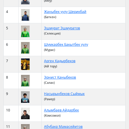
(Аюу)
4
Жаныбек уулу Шерикбай
(Баткен)
5
Эшмурат Эшмуратов
(Селекция)
6
Шумкарбек Бакытбек уулу
(Мурас)
7
Арген Кадырбеков
(Ай тору)
8
Эрнист Каныбеков
(Салах)
9
Насырынбеков Сыймык
(Рамер)
10
Алымбаев Айдарбек
(Комсомол)
11
Абубакр Мамасейитов