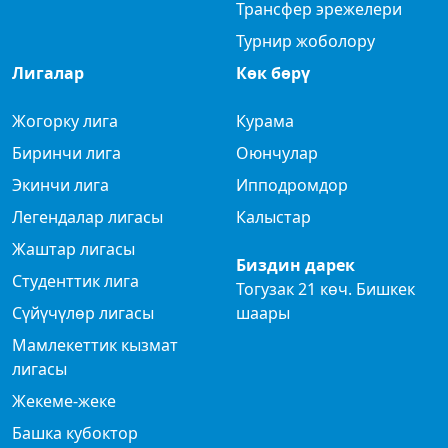
Трансфер эрежелери
Турнир жоболору
Лигалар
Көк бөрү
Жогорку лига
Курама
Биринчи лига
Оюнчулар
Экинчи лига
Ипподромдор
Легендалар лигасы
Калыстар
Жаштар лигасы
Биздин дарек
Студенттик лига
Тогузак 21 көч. Бишкек
Сүйүчүлөр лигасы
шаары
Мамлекеттик кызмат
лигасы
Жекеме-жеке
Башка кубоктор