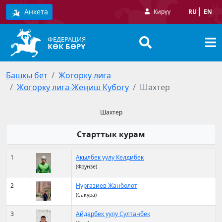
Анкета
Кирүү
RU
EN
ФЕДЕРАЦИЯ
КӨК БӨРҮ
Башкы бет
Жогорку лига
Жогорку лига-Жеңиш Кубогу
Шахтер
Шахтер
Старттык курам
1
Акылбек уулу Келдибек
(Фрунзе)
2
Нургазиев Жанболот
(Сакура)
3
Айдарбек уулу Султанбек