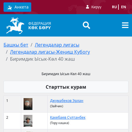
Анкета
Кирүү
RU
EN
ФЕДЕРАЦИЯ
КӨК БӨРҮ
Башкы бет
Легендалар лигасы
Легендалар лигасы-Жеңиш Кубогу
Биримдик Ысык-Көл 40 жаш
Биримдик Ысык-Көл 40 жаш
Старттык курам
1
Джумабеков Эрлан
(Зайчик)
2
Какебаев Султанбек
(Тору кашка)