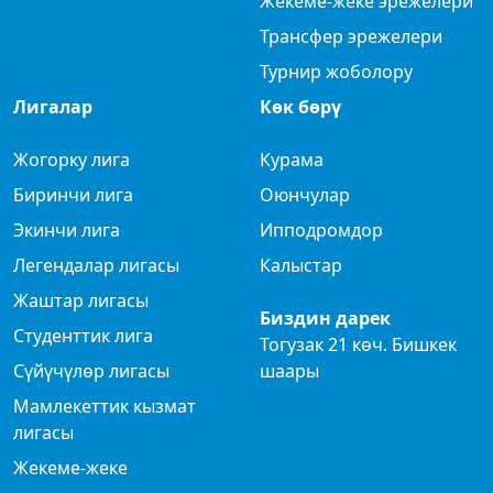
Жекеме-жеке эрежелери
Трансфер эрежелери
Турнир жоболору
Лигалар
Көк бөрү
Жогорку лига
Курама
Биринчи лига
Оюнчулар
Экинчи лига
Ипподромдор
Легендалар лигасы
Калыстар
Жаштар лигасы
Биздин дарек
Студенттик лига
Тогузак 21 көч. Бишкек
Сүйүчүлөр лигасы
шаары
Мамлекеттик кызмат
лигасы
Жекеме-жеке