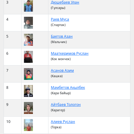
3
Дюшебаев Улан
(Гүлсары)
4
Раев Муса
(Спартак)
5
Баетов Азан
(Мальчик)
6
Мааткеримов Руслан
(Кок мончок)
7
Асанов Азим
(Кашка)
8
Мамбетов Акылбек
(Кара байыр)
9
Айтбаев Тологон
(Карагер)
10
Алиев Руслан
(Торка)