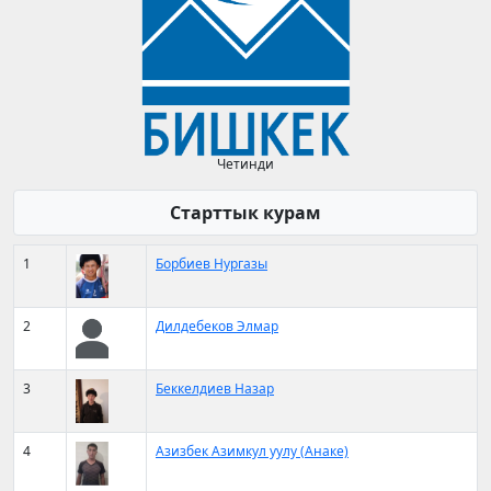
Четинди
Старттык курам
1
Борбиев Нургазы
2
Дилдебеков Элмар
3
Беккелдиев Назар
4
Азизбек Азимкул уулу (Анаке)