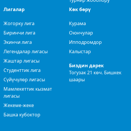
Турнир жоболору
Лигалар
Көк бөрү
Жогорку лига
Курама
Биринчи лига
Оюнчулар
Экинчи лига
Ипподромдор
Легендалар лигасы
Калыстар
Жаштар лигасы
Биздин дарек
Студенттик лига
Тогузак 21 көч. Бишкек
Сүйүчүлөр лигасы
шаары
Мамлекеттик кызмат
лигасы
Жекеме-жеке
Башка кубоктор