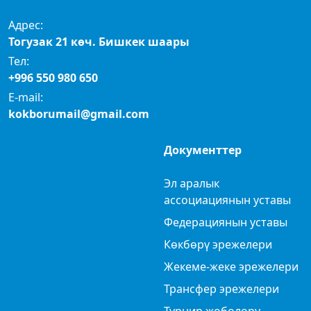
Адрес:
Тогузак 21 көч. Бишкек шаары
Тел:
+996 550 980 650
E-mail:
kokborumail@gmail.com
Документтер
Эл аралык
ассоциациянын уставы
Федерациянын уставы
Көкбөрү эрежелери
Жекеме-жеке эрежелери
Трансфер эрежелери