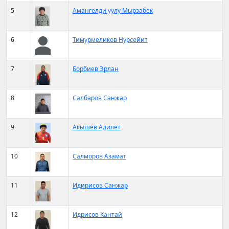
5
Амангелди уулу Мырзабек
6
Тимурмеликов Нурсейит
7
Борбиев Эрлан
8
Салбаров Санжар
9
Акышев Адилет
10
Салморов Азамат
11
Идирисов Санжар
12
Идрисов Кантай