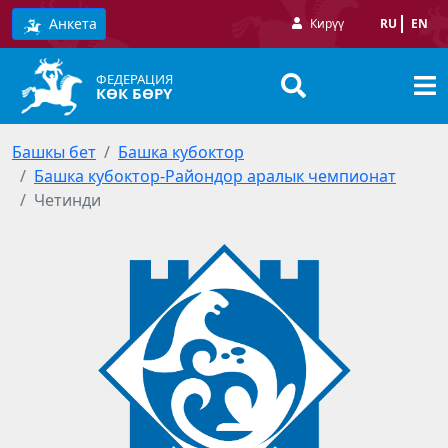
Анкета
Кирүү
RU
EN
ФЕДЕРАЦИЯ
КӨК БӨРҮ
Башкы бет
Башка кубоктор
Башка кубоктор-Райондор аралык чемпионат
Четинди