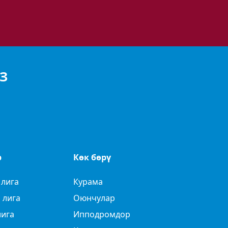
З
р
Көк бөрү
 лига
Курама
 лига
Оюнчулар
лига
Ипподромдор