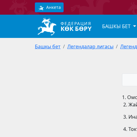
Анкета
ФЕДЕРАЦИЯ
БАШКЫ БЕТ
КӨК БӨРҮ
Башкы бет
Легендалар лигасы
Легенд
1. Ом
2. Жа
3. Ин
4. То