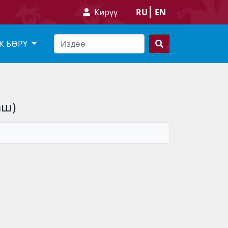
Кирүү
RU
EN
К БӨРҮ
аш)