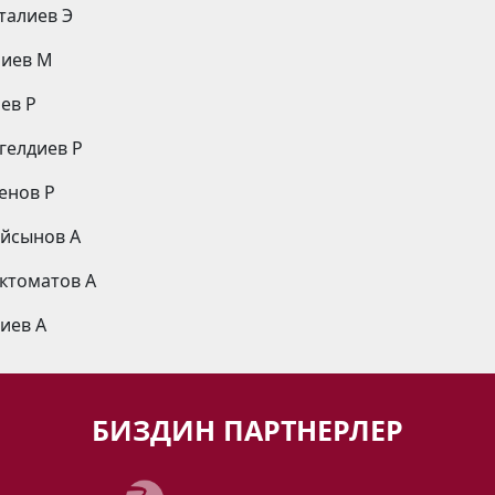
кталиев Э
риев М
иев Р
агелдиев Р
тенов Р
айсынов А
октоматов А
лиев А
БИЗДИН ПАРТНЕРЛЕР