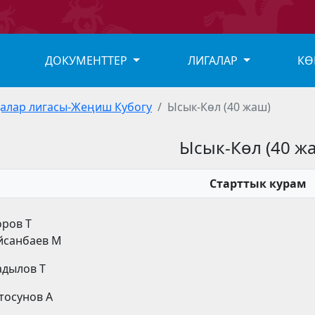
ДОКУМЕНТТЕР
ЛИГАЛАР
КӨ
алар лигасы-Жеңиш Кубогу
Ысык-Көл (40 жаш)
Ысык-Көл (40 ж
Старттык курам
оров Т
йсанбаев М
адылов Т
ктосунов А