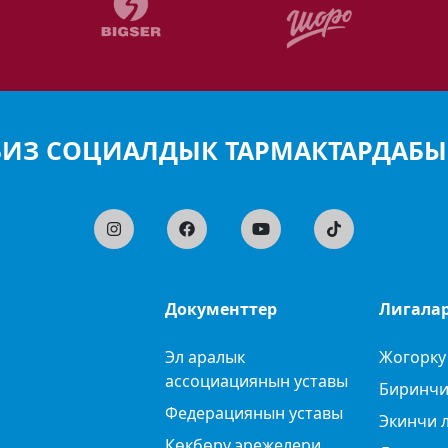
БИЗ СОЦИАЛДЫК ТАРМАКТАРДАБЫ
Документтер
Лигала
Эл аралык
Жогорку
ассоциациянын уставы
Биринчи
Федерациянын уставы
Экинчи 
Көкбөрү эрежелери