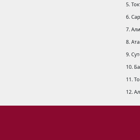
5. То
6. Са
7. Ал
8. Ат
9. Су
10. Б
11. Т
12. А