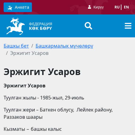
Анкета
Кирүү
RU
EN
ФЕДЕРАЦИЯ
КӨК БӨРҮ
Башкы бет
Башкармалык мүчөлөрү
Эржигит Усаров
Эржигит Усаров
Эржигит Усаров
Туулган жылы - 1985-жыл, 29-июль
Туулган жери – Баткен облусу, Лейлек району,
Раззаков шаары
Кызматы − башкы калыс