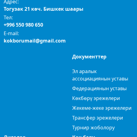
Адрес:
Тогузак 21 көч. Бишкек шаары
Тел:
+996 550 980 650
E-mail:
kokborumail@gmail.com
Документтер
Эл аралык
ассоциациянын уставы
Федерациянын уставы
Көкбөрү эрежелери
Жекеме-жеке эрежелери
Трансфер эрежелери
Турнир жоболору