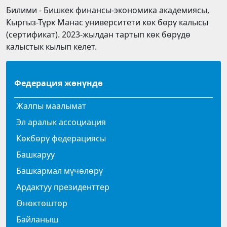
Билими - Бишкек финансы-экономика академиясы,
Кыргыз-Түрк Манас университети көк бөрү калысы
(сертификат). 2023-жылдан тартып көк бөрүдө
калыстык кылып келет.
Федерация жөнүндө
Жалпы маалымат
Эл аралык ассоциация
Көкбөрү федерациясы
Башкаруу
Башкармал мүчөлөрү
Ардактуу президенттер
Өнөктөштөр
Байланыш