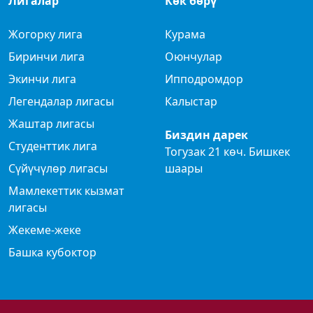
Лигалар
Көк бөрү
Жогорку лига
Курама
Биринчи лига
Оюнчулар
Экинчи лига
Ипподромдор
Легендалар лигасы
Калыстар
Жаштар лигасы
Биздин дарек
Студенттик лига
Тогузак 21 көч. Бишкек
Сүйүчүлөр лигасы
шаары
Мамлекеттик кызмат
лигасы
Жекеме-жеке
Башка кубоктор