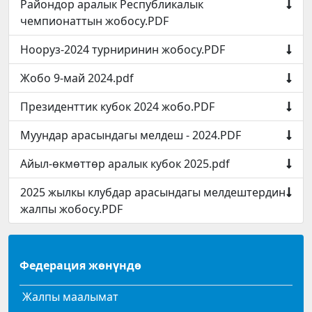
Райондор аралык Республикалык
чемпионаттын жобосу.PDF
Нооруз-2024 турниринин жобосу.PDF
Жобо 9-май 2024.pdf
Президенттик кубок 2024 жобо.PDF
Муундар арасындагы мелдеш - 2024.PDF
Айыл-өкмөттөр аралык кубок 2025.pdf
2025 жылкы клубдар арасындагы мелдештердин
жалпы жобосу.PDF
Федерация жөнүндө
Жалпы маалымат