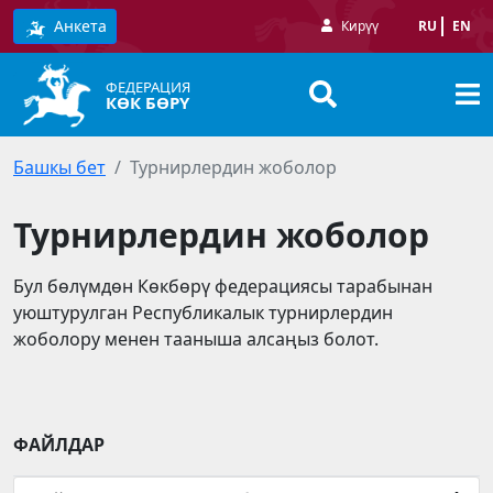
Анкета
Кирүү
RU
EN
ФЕДЕРАЦИЯ
КӨК БӨРҮ
Башкы бет
Турнирлердин жоболор
Турнирлердин жоболор
Бул бөлүмдөн Көкбөрү федерациясы тарабынан
уюштурулган Республикалык турнирлердин
жоболору менен тааныша алсаңыз болот.
ФАЙЛДАР