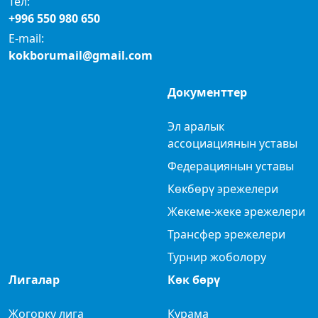
Тел:
+996 550 980 650
E-mail:
kokborumail@gmail.com
Документтер
Эл аралык
ассоциациянын уставы
Федерациянын уставы
Көкбөрү эрежелери
Жекеме-жеке эрежелери
Трансфер эрежелери
Турнир жоболору
Лигалар
Көк бөрү
Жогорку лига
Курама