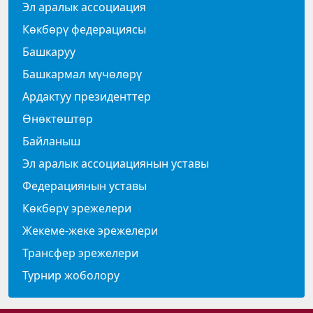
Эл аралык ассоциация
Көкбөрү федерациясы
Башкаруу
Башкармал мүчөлөрү
Ардактуу президенттер
Өнөктөштөр
Байланыш
Эл аралык ассоциациянын уставы
Федерациянын уставы
Көкбөрү эрежелери
Жекеме-жеке эрежелери
Трансфер эрежелери
Турнир жоболору