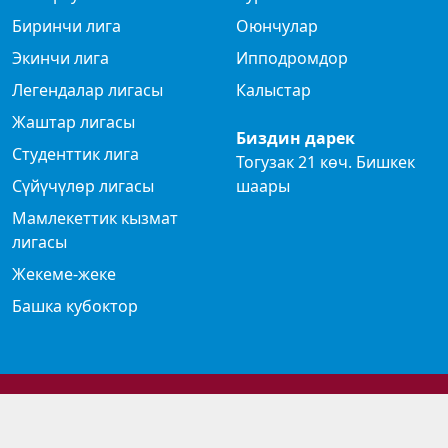
Биринчи лига
Оюнчулар
Экинчи лига
Ипподромдор
Легендалар лигасы
Калыстар
Жаштар лигасы
Биздин дарек
Студенттик лига
Тогузак 21 көч. Бишкек
Сүйүчүлөр лигасы
шаары
Мамлекеттик кызмат
лигасы
Жекеме-жеке
Башка кубоктор
© 2024 Көк бөрү федерациясы
Privacy Policy