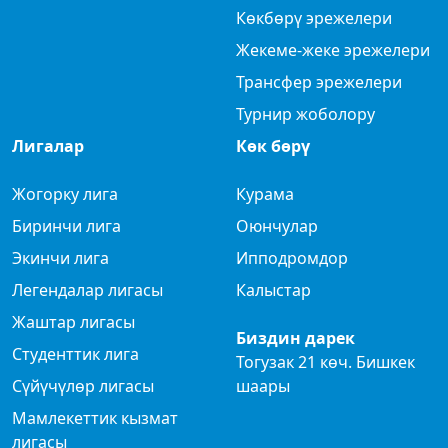
Көкбөрү эрежелери
Жекеме-жеке эрежелери
Трансфер эрежелери
Турнир жоболору
Лигалар
Көк бөрү
Жогорку лига
Курама
Биринчи лига
Оюнчулар
Экинчи лига
Ипподромдор
Легендалар лигасы
Калыстар
Жаштар лигасы
Биздин дарек
Студенттик лига
Тогузак 21 көч. Бишкек
Сүйүчүлөр лигасы
шаары
Мамлекеттик кызмат
лигасы