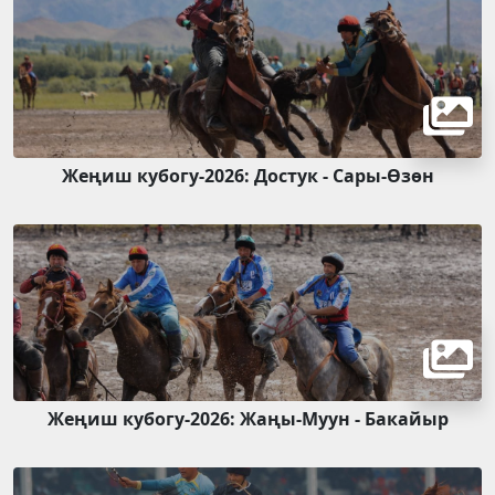
Жеңиш кубогу-2026: Достук - Сары-Өзөн
Жеңиш кубогу-2026: Жаңы-Муун - Бакайыр