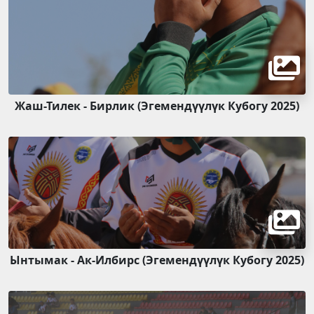
Жаш-Тилек - Бирлик (Эгемендүүлүк Кубогу 2025)
Ынтымак - Ак-Илбирс (Эгемендүүлүк Кубогу 2025)