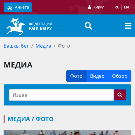
Анкета
Кирүү
RU
EN
ФЕДЕРАЦИЯ
КӨК БӨРҮ
Башкы бет
Медиа
Фото
МЕДИА
Фото
Видео
Обзор
МЕДИА / ФОТО