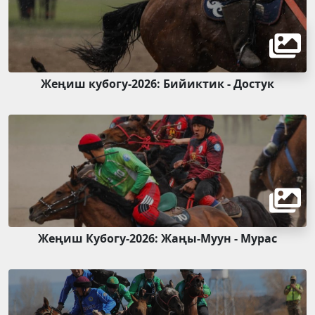
Жеңиш кубогу-2026: Бийиктик - Достук
Жеңиш Кубогу-2026: Жаңы-Муун - Мурас