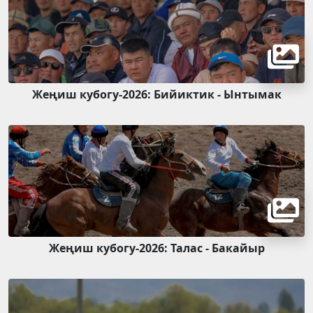
Жеңиш кубогу-2026: Бийиктик - Ынтымак
Жеңиш кубогу-2026: Талас - Бакайыр