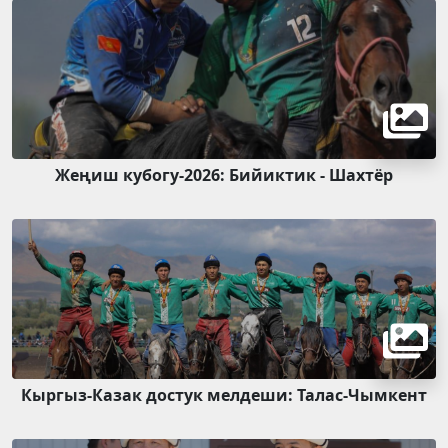
Жеңиш кубогу-2026: Бийиктик - Шахтёр
Кыргыз-Казак достук мелдеши: Талас-Чымкент