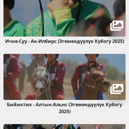
Ичке-Суу - Ак-Илбирс (Эгемендүүлүк Кубогу 2025)
Бийиктик - Алтын-Альнс (Эгемендүүлүк Кубогу
2025)