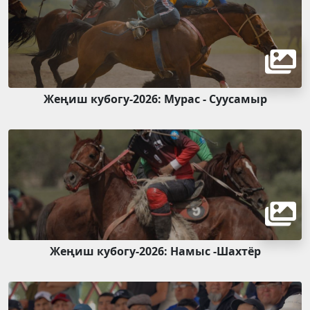
Жеңиш кубогу-2026: Мурас - Суусамыр
Жеңиш кубогу-2026: Намыс -Шахтёр