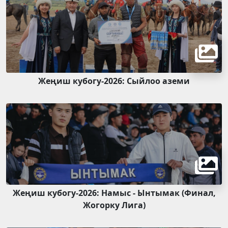
Жеңиш кубогу-2026: Сыйлоо аземи
Жеңиш кубогу-2026: Намыс - Ынтымак (Финал,
Жогорку Лига)