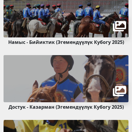
Намыс - Бийиктик (Эгемендүүлүк Кубогу 2025)
Достук - Казарман (Эгемендүүлүк Кубогу 2025)