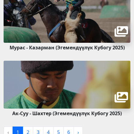
Мурас - Казарман (Эгемендүүлүк Кубогу 2025)
Ак-Суу - Шахтер (Эгемендүүлүк Кубогу 2025)
‹
1
2
3
4
5
6
›