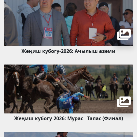
Жеңиш кубогу-2026: Ачылыш аземи
Жеңиш кубогу-2026: Мурас - Талас (Финал)