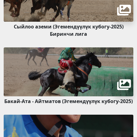
Сыйлоо аземи (Эгемендүүлүк кубогу-2025)
Биринчи лига
Бакай-Ата - Айтматов (Эгемендүүлүк кубогу-2025)