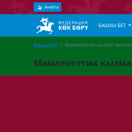
Анкета
ФЕДЕРАЦИЯ
БАШКЫ БЕТ
КӨК БӨРҮ
Башкы бет
Мамлекеттик кызмат лигасы
Мамлекеттик кызма