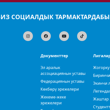
БИЗ СОЦИАЛДЫК ТАРМАКТАРДАБЫ
Документтер
Лигала
Эл аралык
Жогорку
ассоциациянын уставы
Биринчи
Федерациянын уставы
Экинчи 
Көкбөрү эрежелери
Легенда
Жекеме-жеке
Жаштар 
эрежелери
Студентт