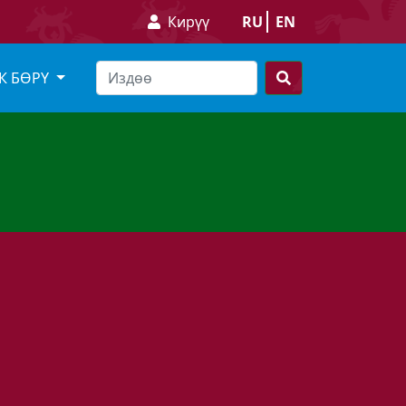
Кирүү
RU
EN
К БӨРҮ