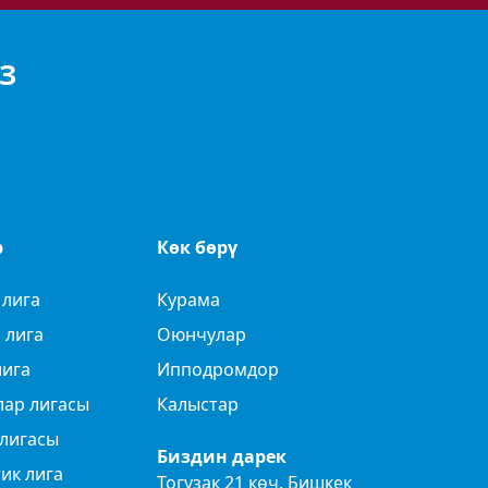
З
р
Көк бөрү
 лига
Курама
 лига
Оюнчулар
лига
Ипподромдор
лар лигасы
Калыстар
лигасы
Биздин дарек
ик лига
Тогузак 21 көч. Бишкек