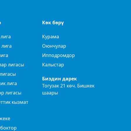
р
Көк бөрү
 лига
Курама
 лига
Оюнчулар
лига
Ипподромдор
лар лигасы
Калыстар
лигасы
Биздин дарек
ик лига
Тогузак 21 көч. Бишкек
өр лигасы
шаары
ттик кызмат
жеке
убоктор