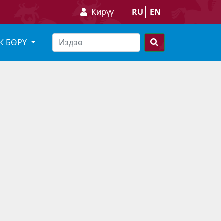
Кирүү
RU
EN
К БӨРҮ