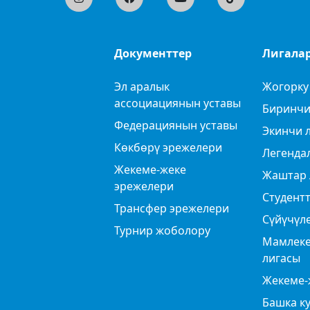
Документтер
Лигала
Эл аралык
Жогорку
ассоциациянын уставы
Биринчи
Федерациянын уставы
Экинчи 
Көкбөрү эрежелери
Легенда
Жекеме-жеке
Жаштар 
эрежелери
Студентт
Трансфер эрежелери
Сүйүчүл
Турнир жоболору
Мамлеке
лигасы
Жекеме-
Башка к