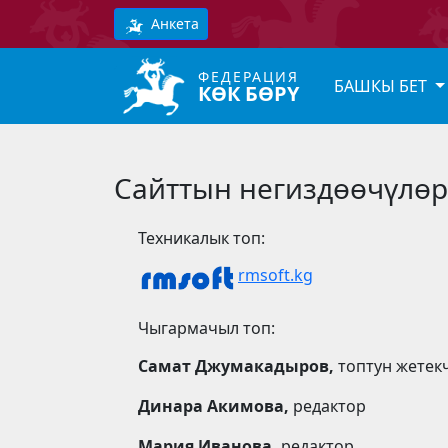
Анкета
ФЕДЕРАЦИЯ
БАШКЫ БЕТ
КӨК БӨРҮ
Сайттын негиздөөчүлөр
Техникалык топ:
rmsoft.kg
Чыгармачыл топ:
Самат Джумакадыров,
топтун жетек
Динара Акимова,
редактор
Мария Иванова,
редактор