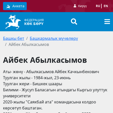
Анкета
Кирүү
RU
EN
ФЕДЕРАЦИЯ
КӨК БӨРҮ
Башкы бет
Башкармалык мүчөлөрү
Айбек Абылкасымов
Айбек Абылкасымов
Аты- жөнү - Абылкасымов Айбек Качкынбекович
Туулган жылы - 1984-жыл, 23-июнь
Туулган жери - Бишкек шаары
Билими - Жусуп Баласагын атындагы Кыргыз улуттук
университети
2020-жылы "Саякбай ата" командасына колдоо
көрсөтүп баштаган.