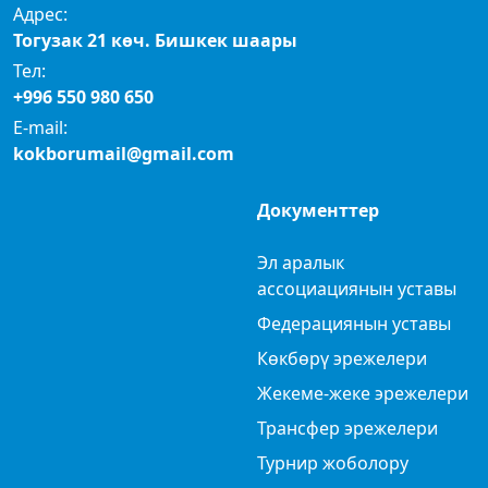
Адрес:
Тогузак 21 көч. Бишкек шаары
Тел:
+996 550 980 650
E-mail:
kokborumail@gmail.com
Документтер
Эл аралык
ассоциациянын уставы
Федерациянын уставы
Көкбөрү эрежелери
Жекеме-жеке эрежелери
Трансфер эрежелери
Турнир жоболору