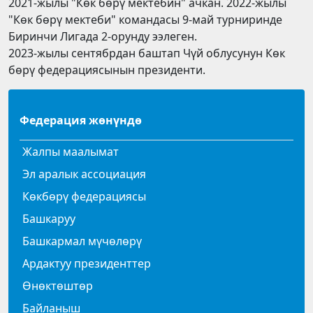
2021-жылы "Көк бөрү мектебин" ачкан. 2022-жылы
"Көк бөрү мектеби" командасы 9-май турниринде
Биринчи Лигада 2-орунду ээлеген.
2023-жылы сентябрдан баштап Чүй облусунун Көк
бөрү федерациясынын президенти.
Федерация жөнүндө
Жалпы маалымат
Эл аралык ассоциация
Көкбөрү федерациясы
Башкаруу
Башкармал мүчөлөрү
Ардактуу президенттер
Өнөктөштөр
Байланыш