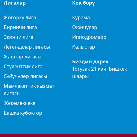
Лигалар
Көк бөрү
Жогорку лига
Курама
Биринчи лига
Оюнчулар
Экинчи лига
Ипподромдор
Легендалар лигасы
Калыстар
Жаштар лигасы
Биздин дарек
Студенттик лига
Тогузак 21 көч. Бишкек
Сүйүчүлөр лигасы
шаары
Мамлекеттик кызмат
лигасы
Жекеме-жеке
Башка кубоктор