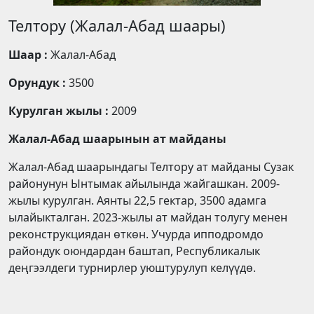
Телтору (Жалал-Абад шаары)
Шаар :
Жалал-Абад
Орундук :
3500
Курулган жылы :
2009
Жалал-Абад шаарынын ат майданы
Жалал-Абад шаарындагы Телтору ат майданы Сузак
районунун Ынтымак айылында жайгашкан. 2009-
жылы курулган. Аянты 22,5 гектар, 3500 адамга
ылайыкталган. 2023-жылы ат майдан толугу менен
реконструкциядан өткөн. Учурда ипподромдо
райондук оюндардан баштап, Республикалык
деңгээлдеги турнирлер уюштурулуп келүүдө.