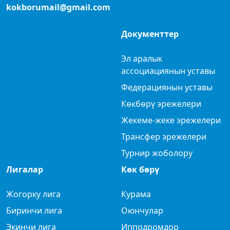
kokborumail@gmail.com
Документтер
Эл аралык
ассоциациянын уставы
Федерациянын уставы
Көкбөрү эрежелери
Жекеме-жеке эрежелери
Трансфер эрежелери
Турнир жоболору
Лигалар
Көк бөрү
Жогорку лига
Курама
Биринчи лига
Оюнчулар
Экинчи лига
Ипподромдор