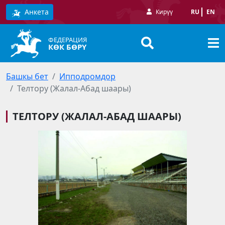
Анкета
Кирүү
RU
EN
ФЕДЕРАЦИЯ
КӨК БӨРҮ
Башкы бет
Ипподромдор
Телтору (Жалал-Абад шаары)
ТЕЛТОРУ (ЖАЛАЛ-АБАД ШААРЫ)