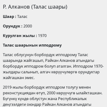
Р. Алканов (Талас шаары)
Шаар :
Талас
Орундук :
2000
Курулган жылы :
1970
Талас шаарынын ипподрому
Талас облусунун борбордук ипподрому Талас
шаарында жайгашып, Райкан Алканов атындагы
борбордук ипподром болуп аталган. Ипподром 1970-
жылдары салынып, алгач көрүүчүлөргө орундуктар
жайгашкан эмес.
2019-жылы борбордук ипподром толугу менен
реконстукциядан өтүп, 2000 көрүүчүгө ылайкташкан.
Бүгүнкү күндө облустун жана Республикалык
деңгээлдеги оюндар Райкан Алканов атындагы