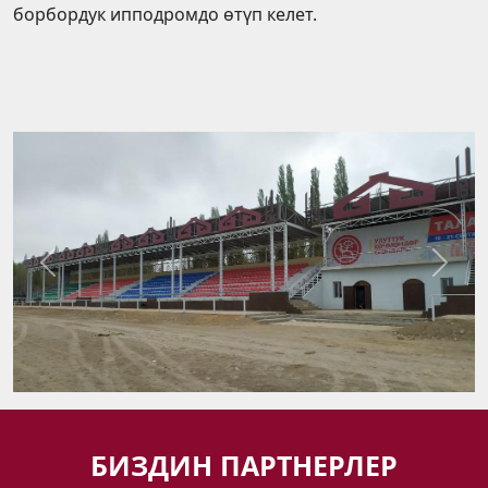
борбордук ипподромдо өтүп келет.
Previous
Next