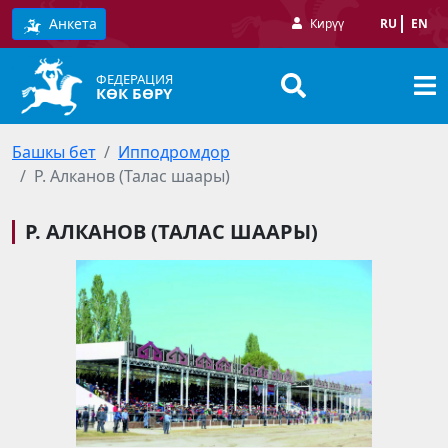
Анкета
Кирүү
RU
EN
ФЕДЕРАЦИЯ
КӨК БӨРҮ
Башкы бет
Ипподромдор
Р. Алканов (Талас шаары)
Р. АЛКАНОВ (ТАЛАС ШААРЫ)