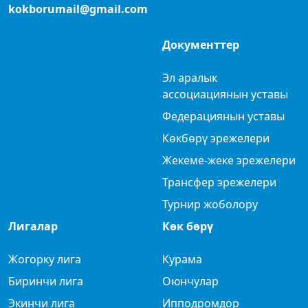
+996 550 980 650
E-mail:
kokborumail@gmail.com
Документтер
Эл аралык
ассоциациянын уставы
Федерациянын уставы
Көкбөрү эрежелери
Жекеме-жеке эрежелери
Трансфер эрежелери
Турнир жоболору
Лигалар
Көк бөрү
Жогорку лига
Курама