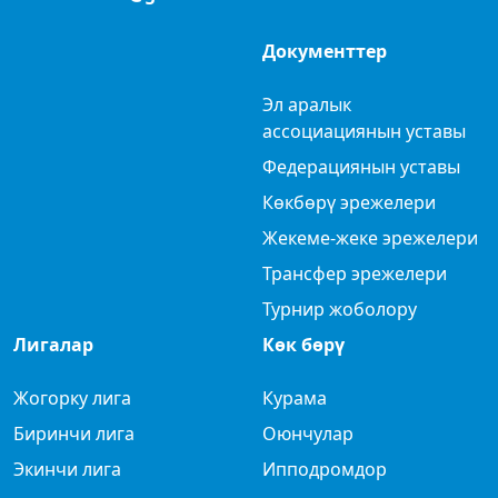
Документтер
Эл аралык
ассоциациянын уставы
Федерациянын уставы
Көкбөрү эрежелери
Жекеме-жеке эрежелери
Трансфер эрежелери
Турнир жоболору
Лигалар
Көк бөрү
Жогорку лига
Курама
Биринчи лига
Оюнчулар
Экинчи лига
Ипподромдор