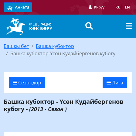
Анкета
Кирүү
RU
EN
ФЕДЕРАЦИЯ
КӨК БӨРҮ
Башкы бет
Башка кубоктор
Башка кубоктор-Үсөн Кудайбергенов кубогу
Сезондор
Лига
Башка кубоктор - Үсөн Кудайбергенов
кубогу -
(2013 - Сезон )