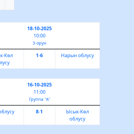
18-10-2025
10:00
3-орун
к-Көл
1
-
6
Нарын облусу
лусу
16-10-2025
11:00
Группа "А"
облусу
8
-
1
Ысык-Көл
облусу