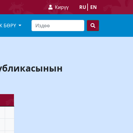
Кирүү
RU
EN
К БӨРҮ
публикасынын