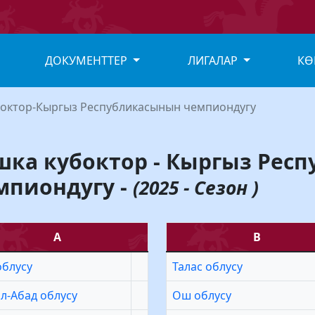
ДОКУМЕНТТЕР
ЛИГАЛАР
КӨ
боктор-Кыргыз Республикасынын чемпиондугу
шка кубоктор - Кыргыз Рес
мпиондугу -
(2025 - Сезон )
А
В
облусу
Талас облусу
л-Абад облусу
Ош облусу