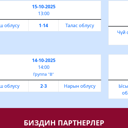
15-10-2025
13:00
ш облусу
1
-
14
Талас облусу
Чүй 
14-10-2025
14:00
Группа "В"
ш облусу
2
-
3
Нарын облусу
Ысы
об
БИЗДИН ПАРТНЕРЛЕР