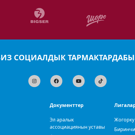
БИЗ СОЦИАЛДЫК ТАРМАКТАРДАБЫ
Документтер
Лигала
Эл аралык
Жогорку
ассоциациянын уставы
Биринчи