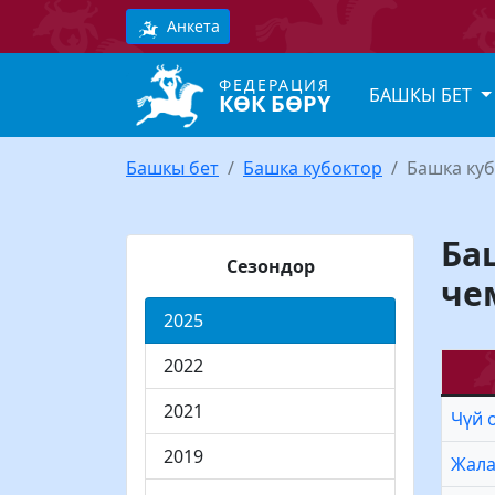
Анкета
ФЕДЕРАЦИЯ
БАШКЫ БЕТ
КӨК БӨРҮ
Башкы бет
Башка кубоктор
Башка ку
Ба
Сезондор
че
2025
2022
2021
Чүй 
2019
Жала