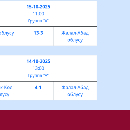
15-10-2025
11:00
Группа "А"
облусу
13
-
3
Жалал-Абад
облусу
14-10-2025
13:00
Группа "А"
к-Көл
4
-
1
Жалал-Абад
лусу
облусу