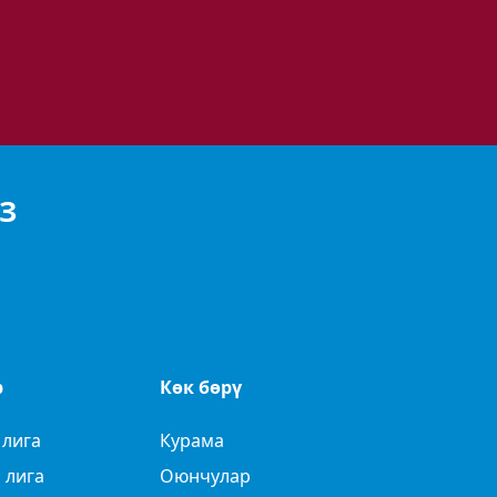
З
р
Көк бөрү
 лига
Курама
 лига
Оюнчулар