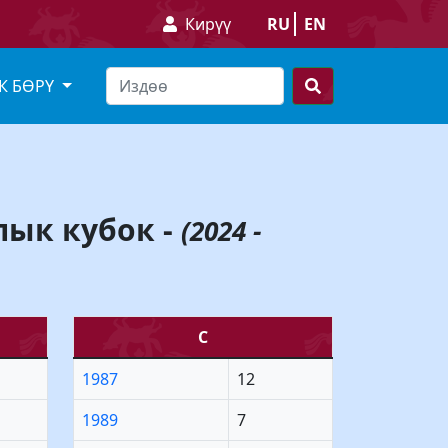
Кирүү
RU
EN
К БӨРҮ
лык кубок -
(2024 -
С
1987
12
1989
7