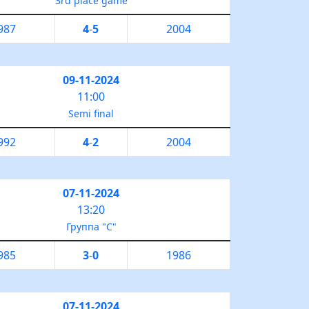
3rd place game
987
4
-
5
2004
09-11-2024
11:00
Semi final
992
4
-
2
2004
07-11-2024
13:20
Группа "С"
985
3
-
0
1986
07-11-2024