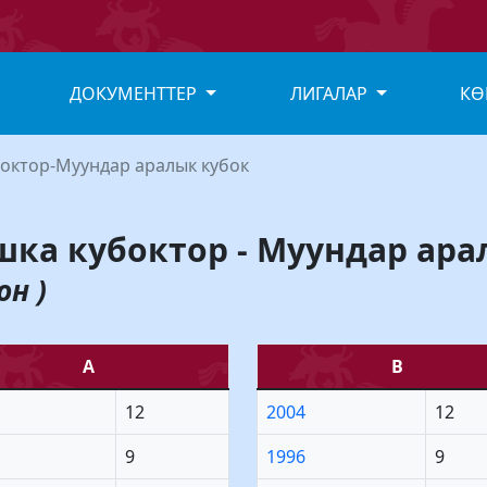
ДОКУМЕНТТЕР
ЛИГАЛАР
КӨ
октор-Муундар аралык кубок
шка кубоктор - Муундар ара
он )
А
В
12
2004
12
9
1996
9