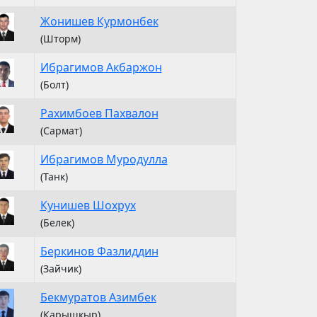
Жонишев Курмонбек
(Шторм)
Ибрагимов Акбаржон
(Болт)
Рахимбоев Пахвалон
(Сармат)
Ибрагимов Муродулла
(Танк)
Кунишев Шохрух
(Белек)
Беркинов Фазлиддин
(Зайчик)
Бекмуратов Азимбек
(Карышкыр)