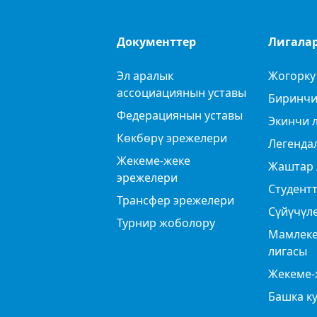
Документтер
Лигала
Эл аралык
Жогорку
ассоциациянын уставы
Биринчи
Федерациянын уставы
Экинчи 
Көкбөрү эрежелери
Легенда
Жекеме-жеке
Жаштар 
эрежелери
Студентт
Трансфер эрежелери
Сүйүчүл
Турнир жоболору
Мамлеке
лигасы
Жекеме-
Башка к