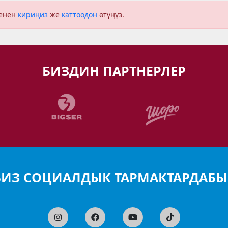
менен
кириңиз
же
каттоодон
өтүңүз.
БИЗДИН ПАРТНЕРЛЕР
БИЗ СОЦИАЛДЫК ТАРМАКТАРДАБЫ