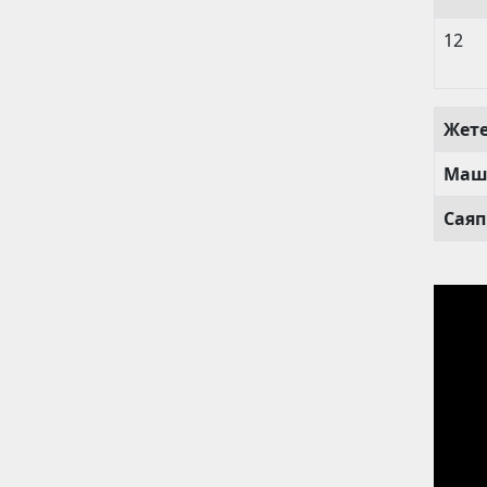
12
Жет
Маш
Саяп