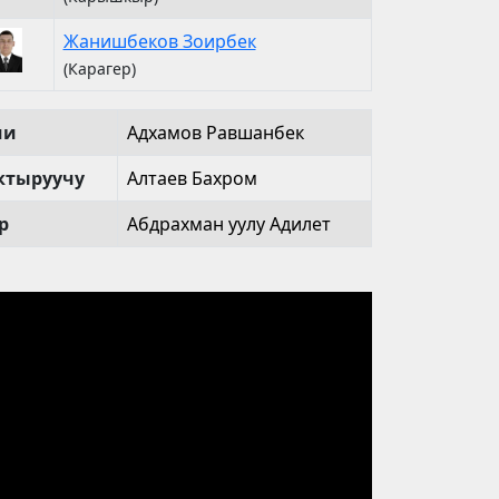
Жанишбеков Зоирбек
(Карагер)
чи
Адхамов Равшанбек
тыруучу
Алтаев Бахром
р
Абдрахман уулу Адилет