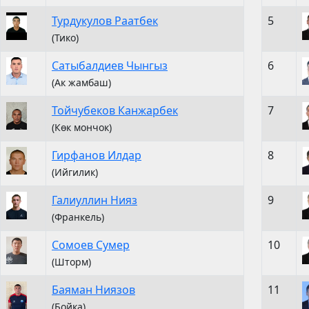
Турдукулов Раатбек
5
(Тико)
Сатыбалдиев Чынгыз
6
(Ак жамбаш)
Тойчубеков Канжарбек
7
(Көк мончок)
Гирфанов Илдар
8
(Ийгилик)
Галиуллин Нияз
9
(Франкель)
Сомоев Сумер
10
(Шторм)
Баяман Ниязов
11
(Бойка)