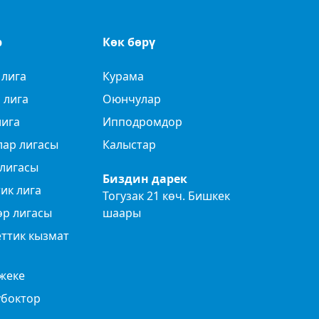
р
Көк бөрү
 лига
Курама
 лига
Оюнчулар
лига
Ипподромдор
лар лигасы
Калыстар
лигасы
Биздин дарек
ик лига
Тогузак 21 көч. Бишкек
өр лигасы
шаары
ттик кызмат
жеке
убоктор