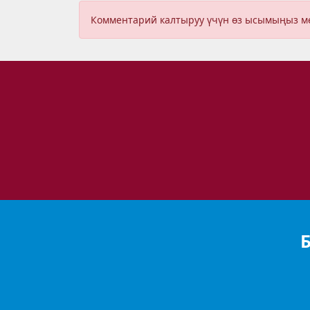
Комментарий калтыруу үчүн өз ысымыңыз 