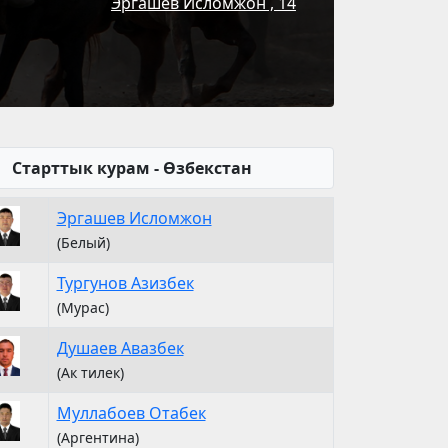
Эргашев Исломжон , 14
Старттык курам - Өзбекстан
Эргашев Исломжон
(Белый)
Тургунов Азизбек
(Мурас)
Душаев Авазбек
(Ак тилек)
Муллабоев Отабек
(Аргентина)