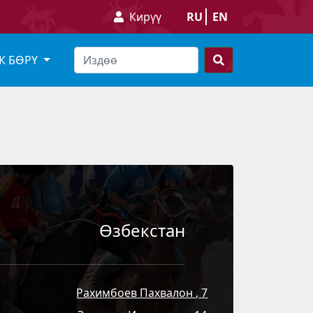
Кирүү
RU
EN
К БӨРҮ
Өзбекстан
Рахимбоев Пахвалон , 7