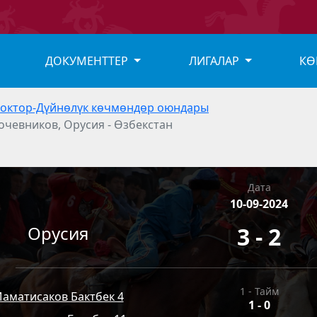
ДОКУМЕНТТЕР
ЛИГАЛАР
КӨ
боктор-Дүйнөлүк көчмөндөр оюндары
очевников, Орусия - Өзбекстан
Дата
10-09-2024
Орусия
3 - 2
1 - Тайм
аматисаков Бактбек 4
1
-
0