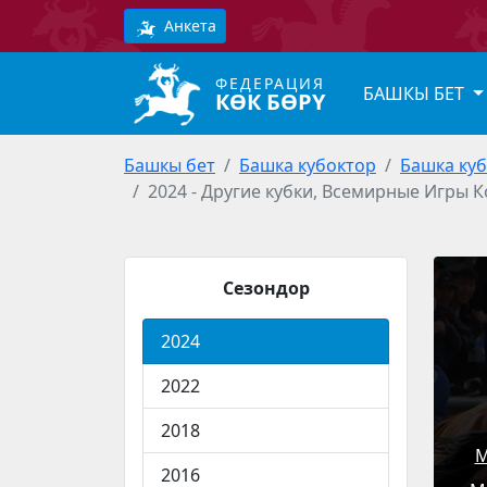
Анкета
ФЕДЕРАЦИЯ
БАШКЫ БЕТ
КӨК БӨРҮ
Башкы бет
Башка кубоктор
Башка ку
2024 - Другие кубки, Всемирные Игры К
Сезондор
2024
2022
2018
М
2016