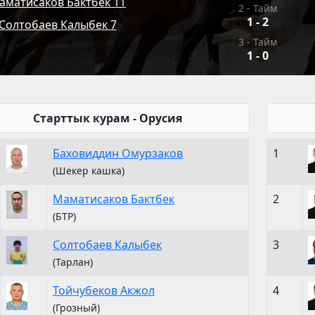
аматисаков Бактбек 11
2 - Тайм
1
-
2
Солтобаев Калыбек 7
3 - Тайм
1
-
0
Старттык курам - Орусия
Баховиддин Омурзаков
1
(Шекер кашка)
Маматисаков Бактбек
2
(БТР)
Солтобаев Калыбек
3
(Тарлан)
Тойчубеков Акжол
4
(Грозный)