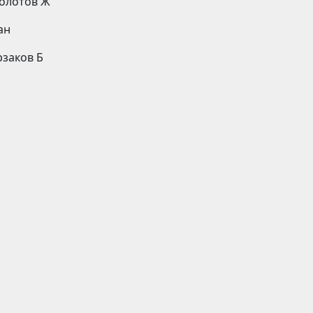
болотов Ж
ан
рзаков Б