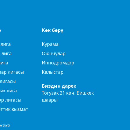
р
Көк бөрү
 лига
Курама
 лига
Оюнчулар
лига
Ипподромдор
лар лигасы
Калыстар
лигасы
Биздин дарек
ик лига
Тогузак 21 көч. Бишкек
өр лигасы
шаары
ттик кызмат
жеке