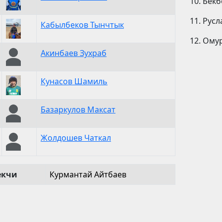
10. Бек
11. Русл
Кабылбеков Тынчтык
12. Ому
Акинбаев Зухраб
Кунасов Шамиль
Базаркулов Максат
Жолдошев Чаткал
екчи
Курмантай Айтбаев