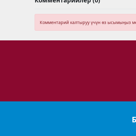
Комментарийлер (0)
Комментарий калтыруу үчүн өз ысымыңыз 