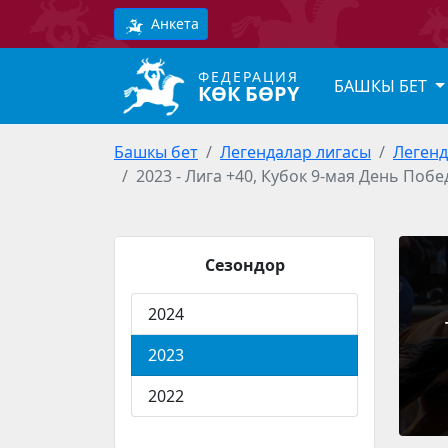
Анкета
ФЕДЕРАЦИЯ
БАШКЫ БЕТ
КӨК БӨРҮ
Башкы бет
Легендалар лигасы
Легенд
2023 - Лига +40, Кубок 9-мая День Побе
Сезондор
2024
2023
2022