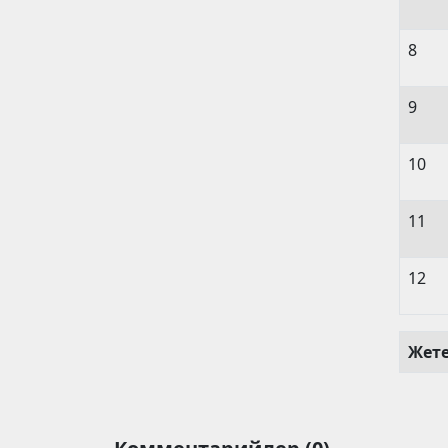
8
9
10
11
12
Жет