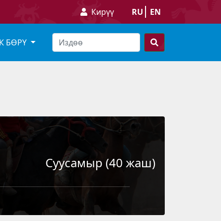
Кирүү
RU
EN
К БӨРҮ
Суусамыр (40 жаш)