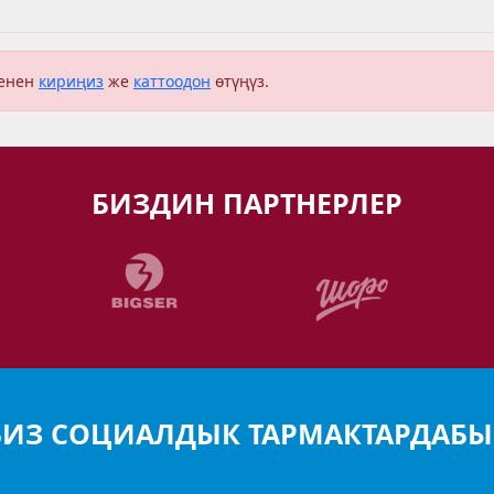
менен
кириңиз
же
каттоодон
өтүңүз.
БИЗДИН ПАРТНЕРЛЕР
БИЗ СОЦИАЛДЫК ТАРМАКТАРДАБЫ