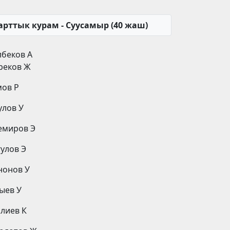
арттык курам - Суусамыр (40 жаш)
лбеков А
реков Ж
мов Р
улов У
емиров Э
улов Э
нонов У
ыев У
лиев К