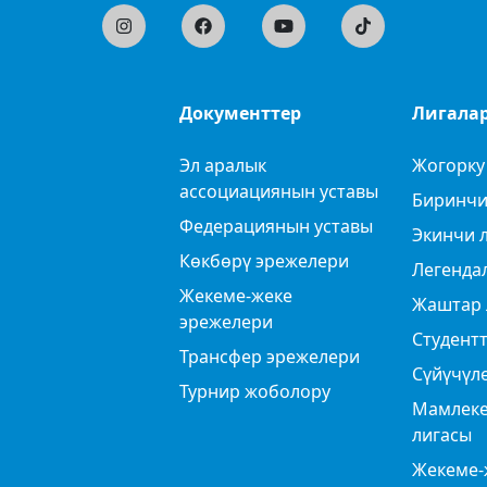
Документтер
Лигала
Эл аралык
Жогорку
ассоциациянын уставы
Биринчи
Федерациянын уставы
Экинчи 
Көкбөрү эрежелери
Легенда
Жекеме-жеке
Жаштар 
эрежелери
Студентт
Трансфер эрежелери
Сүйүчүл
Турнир жоболору
Мамлеке
лигасы
Жекеме-