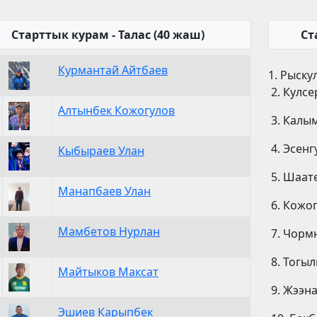
Старттык курам - Талас (40 жаш)
Ст
Курмантай Айтбаев
1. Рыску
2. Кулсе
Алтынбек Кожогулов
3. Калы
4. Эсенг
Кыбыраев Улан
5. Шаат
Манапбаев Улан
6. Кожог
Мамбетов Нурлан
7. Чорм
8. Тогыл
Майтыков Максат
9. Жээна
Эшиев Карыпбек