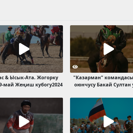
ас & Ысык-Ата. Жогорку
"Казарман" командас
9-май Жеңиш кубогу2024
оюнчусу Бакай Султан 