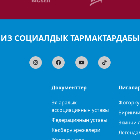
БИЗ СОЦИАЛДЫК ТАРМАКТАРДАБЫ
Документтер
Лигала
Эл аралык
Жогорку
ассоциациянын уставы
Биринчи
Федерациянын уставы
Экинчи 
Көкбөрү эрежелери
Легенда
Жекеме-жеке