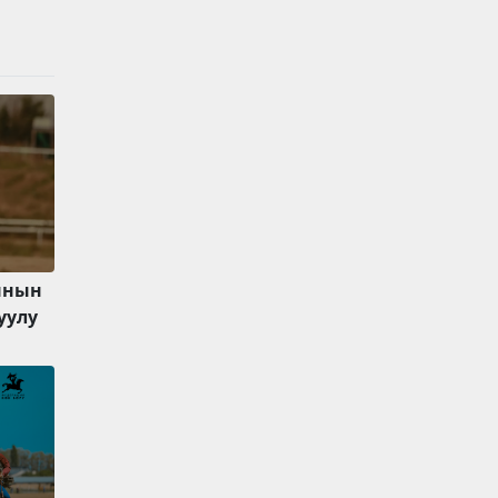
ынын
уулу