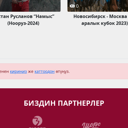
0
стан Русланов “Намыс”
Новосибирск - Москва
(Нооруз-2024)
аралык кубок 2023)
менен
кириңиз
же
каттоодон
өтүңүз.
БИЗДИН ПАРТНЕРЛЕР