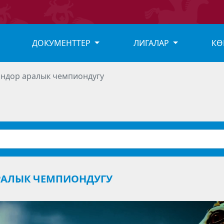
ДОКУМЕНТТЕР
ЛИГАЛАР
КӨ
ндор аралык чемпиондугу
РАЛЫК ЧЕМПИОНДУГУ