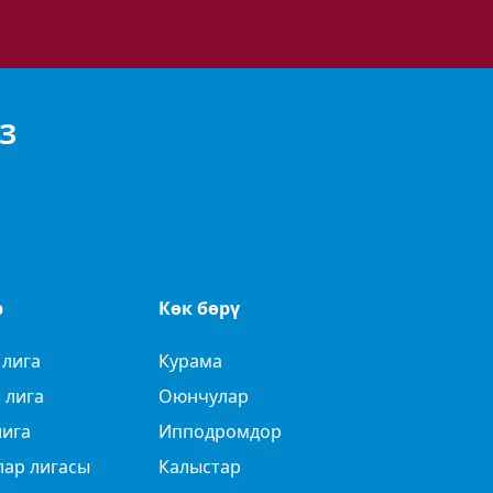
З
р
Көк бөрү
 лига
Курама
 лига
Оюнчулар
лига
Ипподромдор
лар лигасы
Калыстар