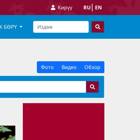
Кирүү
RU
EN
К БӨРҮ
Фото
Видео
Обзор