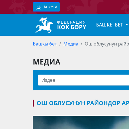
Анкета
ФЕДЕРАЦИЯ
БАШКЫ БЕТ
КӨК БӨРҮ
Башкы бет
Медиа
Ош облусунун райо
МЕДИА
ОШ ОБЛУСУНУН РАЙОНДОР А