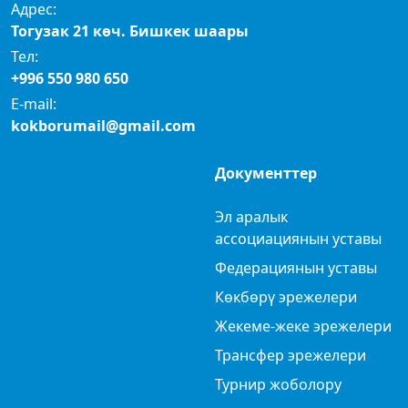
Адрес:
Тогузак 21 көч. Бишкек шаары
Тел:
+996 550 980 650
E-mail:
kokborumail@gmail.com
Документтер
Эл аралык
ассоциациянын уставы
Федерациянын уставы
Көкбөрү эрежелери
Жекеме-жеке эрежелери
Трансфер эрежелери
Турнир жоболору