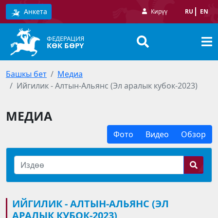
Анкета
Кирүү
RU
EN
ФЕДЕРАЦИЯ
КӨК БӨРҮ
Башкы бет
Медиа
Ийгилик - Алтын-Альянс (Эл аралык кубок-2023)
МЕДИА
Фото
Видео
Обзор
ИЙГИЛИК - АЛТЫН-АЛЬЯНС (ЭЛ
АРАЛЫК КУБОК-2023)