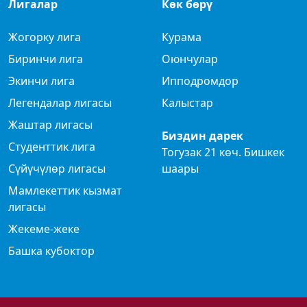
Лигалар
Көк бөрү
Жогорку лига
Курама
Биринчи лига
Оюнчулар
Экинчи лига
Ипподромдор
Легендалар лигасы
Калыстар
Жаштар лигасы
Биздин дарек
Студенттик лига
Тогузак 21 көч. Бишкек
Сүйүчүлөр лигасы
шаары
Мамлекеттик кызмат
лигасы
Жекеме-жеке
Башка кубоктор