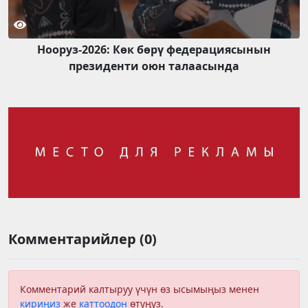
Нооруз-2026: Көк бөрү федерациясынын
президенти оюн талаасында
Комментарийлер (0)
Комментарий калтыруу үчүн өз ысымыңыз менен
кириңиз
же
каттоодон
өтүңүз.