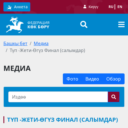
Анкета
Кирүү
RU
EN
ФЕДЕРАЦИЯ
КӨК БӨРҮ
Башкы бет
Медиа
Түп -Жети-Өгүз Финал (салымдар)
МЕДИА
Фото
Видео
Обзор
ТҮП -ЖЕТИ-ӨГҮЗ ФИНАЛ (САЛЫМДАР)