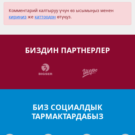
Комментарий калтыруу үчүн өз ысымыңыз менен
кириңиз
же
каттоодон
өтүңүз.
БИЗДИН ПАРТНЕРЛЕР
БИЗ СОЦИАЛДЫК
ТАРМАКТАРДАБЫЗ