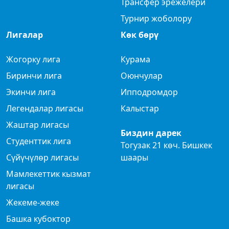
Трансфер эрежелери
Турнир жоболору
Лигалар
Көк бөрү
Жогорку лига
Курама
Биринчи лига
Оюнчулар
Экинчи лига
Ипподромдор
Легендалар лигасы
Калыстар
Жаштар лигасы
Биздин дарек
Студенттик лига
Тогузак 21 көч. Бишкек
Сүйүчүлөр лигасы
шаары
Мамлекеттик кызмат
лигасы
Жекеме-жеке
Башка кубоктор