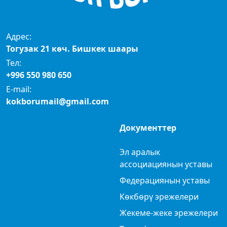
Адрес:
Тогузак 21 көч. Бишкек шаары
Тел:
+996 550 980 650
E-mail:
kokborumail@gmail.com
Документтер
Эл аралык
ассоциациянын уставы
Федерациянын уставы
Көкбөрү эрежелери
Жекеме-жеке эрежелери