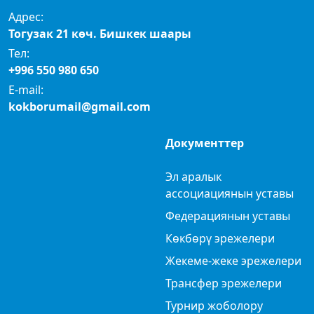
Адрес:
Тогузак 21 көч. Бишкек шаары
Тел:
+996 550 980 650
E-mail:
kokborumail@gmail.com
Документтер
Эл аралык
ассоциациянын уставы
Федерациянын уставы
Көкбөрү эрежелери
Жекеме-жеке эрежелери
Трансфер эрежелери
Турнир жоболору