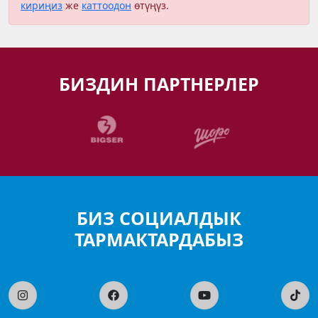
кириңиз
же
каттоодон
өтүңүз.
БИЗДИН ПАРТНЕРЛЕР
БИЗ СОЦИАЛДЫК
ТАРМАКТАРДАБЫЗ