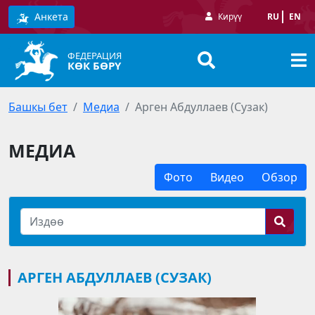
Анкета
Кирүү
RU
EN
ФЕДЕРАЦИЯ
КӨК БӨРҮ
Башкы бет
Медиа
Арген Абдуллаев (Сузак)
МЕДИА
Фото
Видео
Обзор
АРГЕН АБДУЛЛАЕВ (СУЗАК)