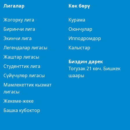
Лигалар
Көк бөрү
Жогорку лига
Курама
Биринчи лига
Оюнчулар
Экинчи лига
Ипподромдор
Легендалар лигасы
Калыстар
Жаштар лигасы
Биздин дарек
Студенттик лига
Тогузак 21 көч. Бишкек
Сүйүчүлөр лигасы
шаары
Мамлекеттик кызмат
лигасы
Жекеме-жеке
Башка кубоктор