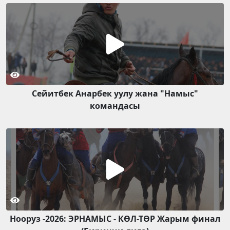
Сейитбек Анарбек уулу жана "Намыс"
командасы
Нооруз -2026: ЭРНАМЫС - КӨЛ-ТӨР Жарым финал