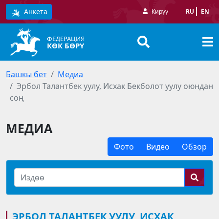
Анкета
Кирүү
RU
EN
ФЕДЕРАЦИЯ
КӨК БӨРҮ
Башкы бет
Медиа
Эрбол Талантбек уулу, Исхак Бекболот уулу оюндан
соң
МЕДИА
Фото
Видео
Обзор
ЭРБОЛ ТАЛАНТБЕК УУЛУ, ИСХАК