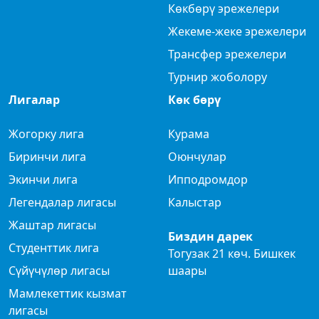
Көкбөрү эрежелери
Жекеме-жеке эрежелери
Трансфер эрежелери
Турнир жоболору
Лигалар
Көк бөрү
Жогорку лига
Курама
Биринчи лига
Оюнчулар
Экинчи лига
Ипподромдор
Легендалар лигасы
Калыстар
Жаштар лигасы
Биздин дарек
Студенттик лига
Тогузак 21 көч. Бишкек
Сүйүчүлөр лигасы
шаары
Мамлекеттик кызмат
лигасы