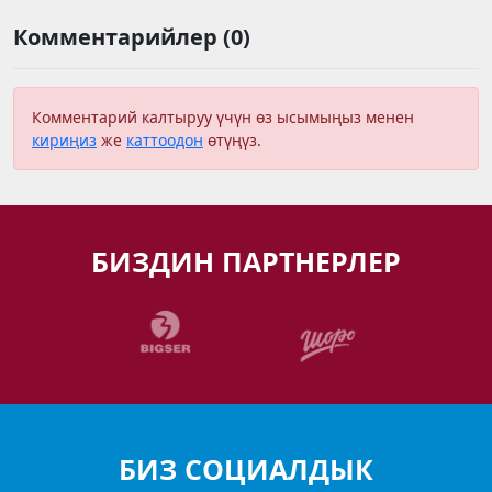
Комментарийлер (0)
Комментарий калтыруу үчүн өз ысымыңыз менен
кириңиз
же
каттоодон
өтүңүз.
БИЗДИН ПАРТНЕРЛЕР
БИЗ СОЦИАЛДЫК