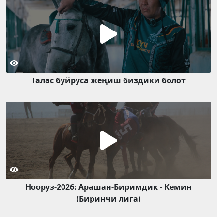
Талас буйруса жеңиш биздики болот
Нооруз-2026: Арашан-Биримдик - Кемин
(Биринчи лига)