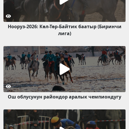
Нооруз-2026: Көл-Төр-Байтик баатыр (Биринчи
лига)
Ош облусунун райондор аралык чемпиондугу