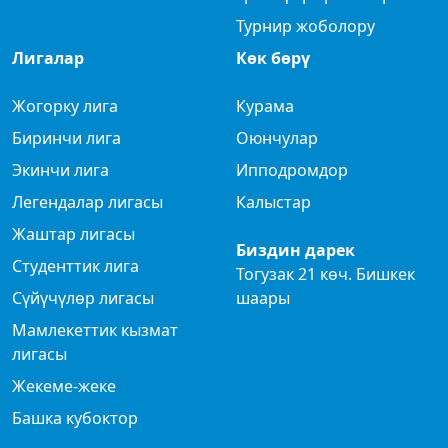
Турнир жоболору
Лигалар
Көк бөрү
Жогорку лига
Курама
Биринчи лига
Оюнчулар
Экинчи лига
Ипподромдор
Легендалар лигасы
Калыстар
Жаштар лигасы
Биздин дарек
Студенттик лига
Тогузак 21 көч. Бишкек
Сүйүчүлөр лигасы
шаары
Мамлекеттик кызмат
лигасы
Жекеме-жеке
Башка кубоктор