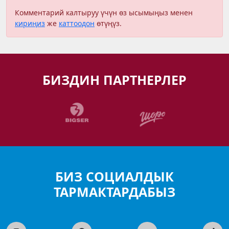
Комментарий калтыруу үчүн өз ысымыңыз менен
кириңиз
же
каттоодон
өтүңүз.
БИЗДИН ПАРТНЕРЛЕР
БИЗ СОЦИАЛДЫК
ТАРМАКТАРДАБЫЗ