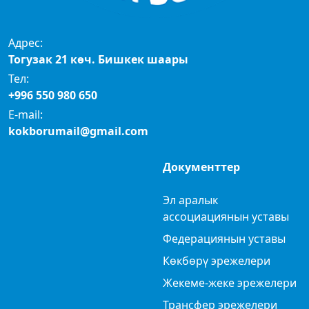
Адрес:
Тогузак 21 көч. Бишкек шаары
Тел:
+996 550 980 650
E-mail:
kokborumail@gmail.com
Документтер
Эл аралык
ассоциациянын уставы
Федерациянын уставы
Көкбөрү эрежелери
Жекеме-жеке эрежелери
Трансфер эрежелери