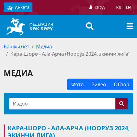
Анкета
Кирүү
RU
EN
ФЕДЕРАЦИЯ
КӨК БӨРҮ
Башкы бет
Медиа
Кара-Шоро - Ала-Арча (Нооруз 2024, экинчи лига)
МЕДИА
Фото
Видео
Обзор
КАРА-ШОРО - АЛА-АРЧА (НООРУЗ 2024,
ЭКИНЧИ ЛИГА)