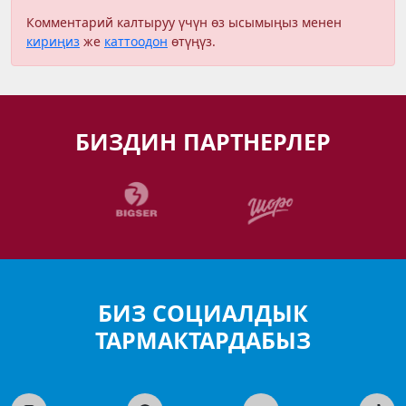
Комментарий калтыруу үчүн өз ысымыңыз менен
кириңиз
же
каттоодон
өтүңүз.
БИЗДИН ПАРТНЕРЛЕР
БИЗ СОЦИАЛДЫК
ТАРМАКТАРДАБЫЗ