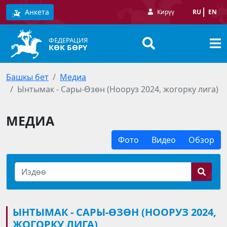
Анкета
Кирүү
RU
EN
ФЕДЕРАЦИЯ
КӨК БӨРҮ
Башкы бет
Медиа
Ынтымак - Сары-Өзөн (Нооруз 2024, жогорку лига)
МЕДИА
Фото
Видео
Обзор
ЫНТЫМАК - САРЫ-ӨЗӨН (НООРУЗ 2024,
ЖОГОРКУ ЛИГА)