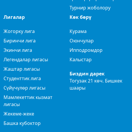
Турнир жоболору
Лигалар
Көк бөрү
Жогорку лига
Курама
Биринчи лига
Оюнчулар
Экинчи лига
Ипподромдор
Легендалар лигасы
Калыстар
Жаштар лигасы
Биздин дарек
Студенттик лига
Тогузак 21 көч. Бишкек
Сүйүчүлөр лигасы
шаары
Мамлекеттик кызмат
лигасы
Жекеме-жеке
Башка кубоктор