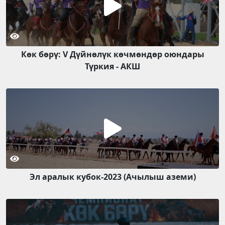
Көк бөрү: V Дүйнөлүк көчмөндөр оюндары
Түркия - АКШ
Эл аралык кубок-2023 (Ачылыш аземи)