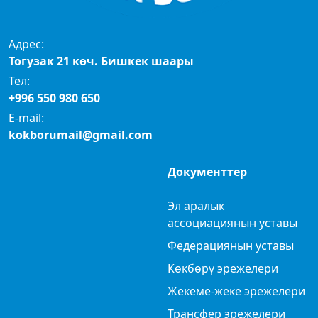
Адрес:
Тогузак 21 көч. Бишкек шаары
Тел:
+996 550 980 650
E-mail:
kokborumail@gmail.com
Документтер
Эл аралык
ассоциациянын уставы
Федерациянын уставы
Көкбөрү эрежелери
Жекеме-жеке эрежелери
Трансфер эрежелери