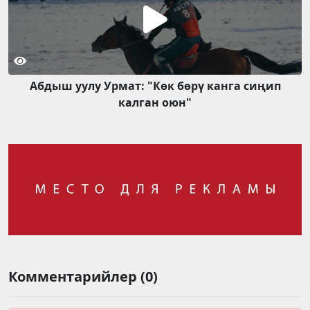
Абдыш уулу Урмат: "Көк бөрү канга сиңип
калган оюн"
Комментарийлер (0)