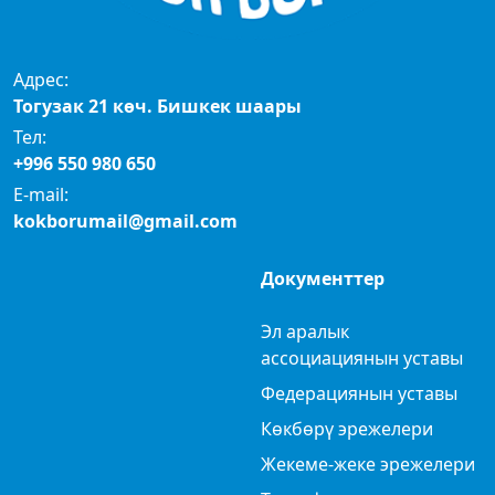
Адрес:
Тогузак 21 көч. Бишкек шаары
Тел:
+996 550 980 650
E-mail:
kokborumail@gmail.com
Документтер
Эл аралык
ассоциациянын уставы
Федерациянын уставы
Көкбөрү эрежелери
Жекеме-жеке эрежелери