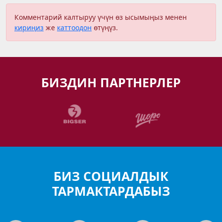
Комментарий калтыруу үчүн өз ысымыңыз менен
кириңиз
же
каттоодон
өтүңүз.
БИЗДИН ПАРТНЕРЛЕР
БИЗ СОЦИАЛДЫК
ТАРМАКТАРДАБЫЗ