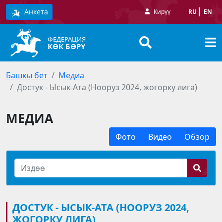
Анкета
Кирүү
RU
EN
ФЕДЕРАЦИЯ
КӨК БӨРҮ
Башкы бет
Медиа
Достук - Ысык-Ата (Нооруз 2024, жогорку лига)
МЕДИА
Фото
Видео
Обзор
ДОСТУК - ЫСЫК-АТА (НООРУЗ 2024,
ЖОГОРКУ ЛИГА)