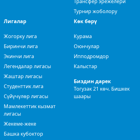
Трансфер эрежелери
Турнир жоболору
Лигалар
Көк бөрү
Жогорку лига
Курама
Биринчи лига
Оюнчулар
Экинчи лига
Ипподромдор
Легендалар лигасы
Калыстар
Жаштар лигасы
Биздин дарек
Студенттик лига
Тогузак 21 көч. Бишкек
Сүйүчүлөр лигасы
шаары
Мамлекеттик кызмат
лигасы
Жекеме-жеке
Башка кубоктор