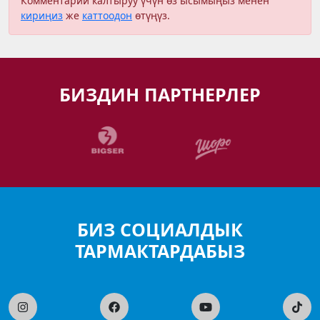
Комментарий калтыруу үчүн өз ысымыңыз менен
кириңиз
же
каттоодон
өтүңүз.
БИЗДИН ПАРТНЕРЛЕР
БИЗ СОЦИАЛДЫК
ТАРМАКТАРДАБЫЗ