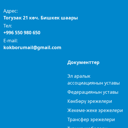
Адрес:
Тогузак 21 көч. Бишкек шаары
Тел:
+996 550 980 650
E-mail:
kokborumail@gmail.com
Документтер
Эл аралык
ассоциациянын уставы
Федерациянын уставы
Көкбөрү эрежелери
Жекеме-жеке эрежелери
Трансфер эрежелери