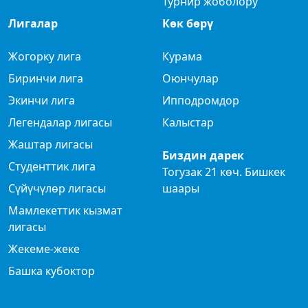
Турнир жоболору
Лигалар
Көк бөрү
Жогорку лига
Курама
Биринчи лига
Оюнчулар
Экинчи лига
Ипподромдор
Легендалар лигасы
Калыстар
Жаштар лигасы
Биздин дарек
Студенттик лига
Тогузак 21 көч. Бишкек
Сүйүчүлөр лигасы
шаары
Мамлекеттик кызмат
лигасы
Жекеме-жеке
Башка кубоктор