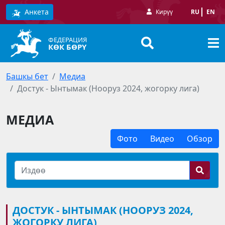
Анкета
Кирүү
RU
EN
ФЕДЕРАЦИЯ
КӨК БӨРҮ
Башкы бет
Медиа
Достук - Ынтымак (Нооруз 2024, жогорку лига)
МЕДИА
Фото
Видео
Обзор
ДОСТУК - ЫНТЫМАК (НООРУЗ 2024,
ЖОГОРКУ ЛИГА)