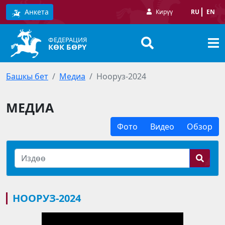
Анкета
Кирүү
RU
EN
ФЕДЕРАЦИЯ
КӨК БӨРҮ
Башкы бет
Медиа
Нооруз-2024
МЕДИА
Фото
Видео
Обзор
НООРУЗ-2024