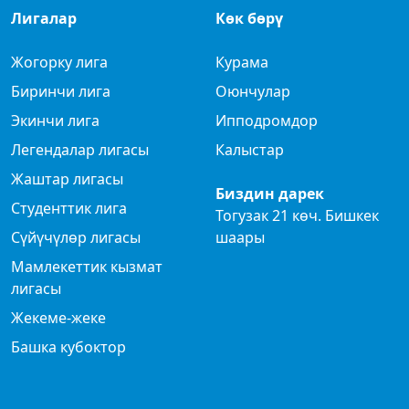
Лигалар
Көк бөрү
Жогорку лига
Курама
Биринчи лига
Оюнчулар
Экинчи лига
Ипподромдор
Легендалар лигасы
Калыстар
Жаштар лигасы
Биздин дарек
Студенттик лига
Тогузак 21 көч. Бишкек
Сүйүчүлөр лигасы
шаары
Мамлекеттик кызмат
лигасы
Жекеме-жеке
Башка кубоктор