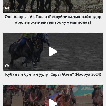
Ош шаары - Ак-Талаа (Республикалык райондор
аралык жыйынтыктоочу чемпионат)
Кубаныч Султан уулу “Сары-Өзөн” (Нооруз-2024)