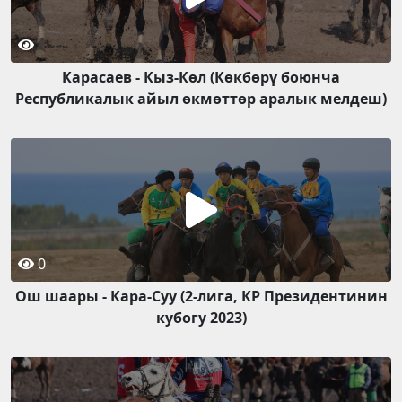
Карасаев - Кыз-Көл (Көкбөрү боюнча
Республикалык айыл өкмөттөр аралык мелдеш)
0
Ош шаары - Кара-Суу (2-лига, КР Президентинин
кубогу 2023)