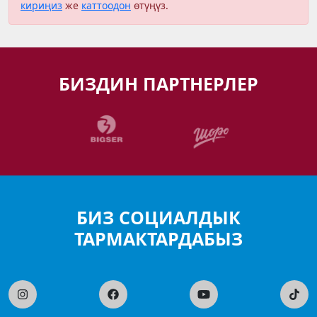
кириңиз
же
каттоодон
өтүңүз.
БИЗДИН ПАРТНЕРЛЕР
БИЗ СОЦИАЛДЫК
ТАРМАКТАРДАБЫЗ