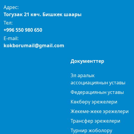
Адрес:
Тогузак 21 көч. Бишкек шаары
Тел:
+996 550 980 650
E-mail:
kokborumail@gmail.com
Документтер
Эл аралык
ассоциациянын уставы
Федерациянын уставы
Көкбөрү эрежелери
Жекеме-жеке эрежелери
Трансфер эрежелери
Турнир жоболору