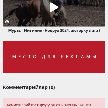
Мурас - Ийгилик (Нооруз 2024, жогорку лига)
Комментарийлер (0)
Комментарий калтыруу үчүн өз ысымыңыз менен