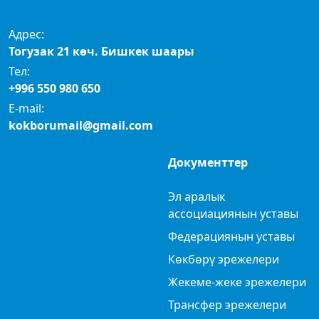
Адрес:
Тогузак 21 көч. Бишкек шаары
Тел:
+996 550 980 650
E-mail:
kokborumail@gmail.com
Документтер
Эл аралык
ассоциациянын уставы
Федерациянын уставы
Көкбөрү эрежелери
Жекеме-жеке эрежелери
Трансфер эрежелери