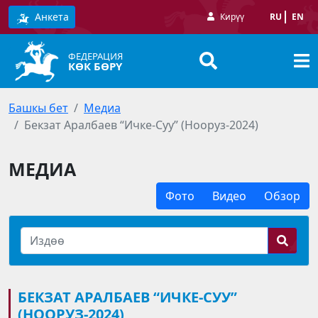
Анкета
Кирүү
RU
EN
ФЕДЕРАЦИЯ
КӨК БӨРҮ
Башкы бет
Медиа
Бекзат Аралбаев “Ичке-Суу” (Нооруз-2024)
МЕДИА
Фото
Видео
Обзор
БЕКЗАТ АРАЛБАЕВ “ИЧКЕ-СУУ”
(НООРУЗ-2024)