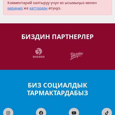
Комментарий калтыруу үчүн өз ысымыңыз менен
кириңиз
же
каттоодон
өтүңүз.
БИЗДИН ПАРТНЕРЛЕР
БИЗ СОЦИАЛДЫК
ТАРМАКТАРДАБЫЗ