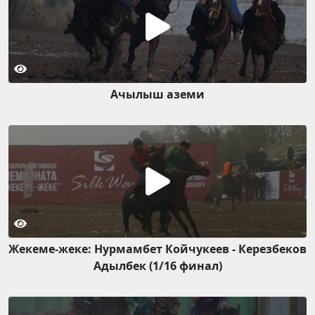
Ачылыш аземи
Жекеме-жеке: Нурмамбет Койчукеев - Керезбеков
Адылбек (1/16 финал)