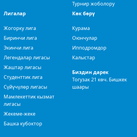
Турнир жоболору
Лигалар
Көк бөрү
Жогорку лига
Курама
Биринчи лига
Оюнчулар
Экинчи лига
Ипподромдор
Легендалар лигасы
Калыстар
Жаштар лигасы
Биздин дарек
Студенттик лига
Тогузак 21 көч. Бишкек
Сүйүчүлөр лигасы
шаары
Мамлекеттик кызмат
лигасы
Жекеме-жеке
Башка кубоктор