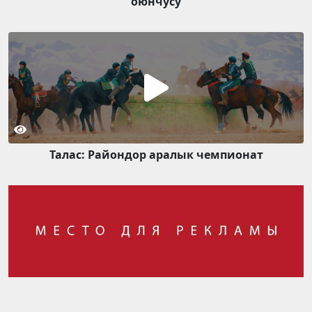
оюнчусу
Талас: Райондор аралык чемпионат