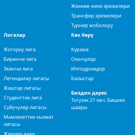
Жекеме-жеке эрежелери
Трансфер эрежелери
Турнир жоболору
Лигалар
Көк бөрү
Жогорку лига
Курама
Биринчи лига
Оюнчулар
Экинчи лига
Ипподромдор
Легендалар лигасы
Калыстар
Жаштар лигасы
Биздин дарек
Студенттик лига
Тогузак 21 көч. Бишкек
Сүйүчүлөр лигасы
шаары
Мамлекеттик кызмат
лигасы
Жекеме-жеке