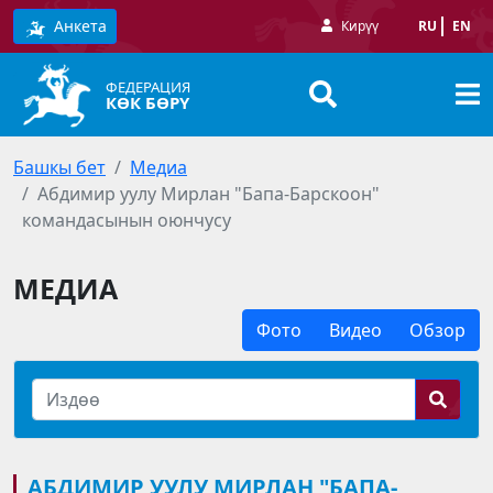
Анкета
Кирүү
RU
EN
ФЕДЕРАЦИЯ
КӨК БӨРҮ
Башкы бет
Медиа
Абдимир уулу Мирлан "Бапа-Барскоон"
командасынын оюнчусу
МЕДИА
Фото
Видео
Обзор
АБДИМИР УУЛУ МИРЛАН "БАПА-