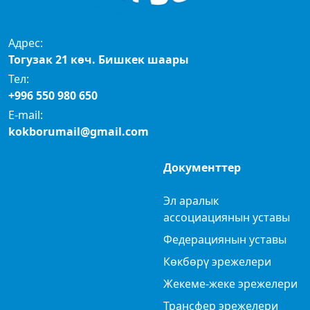
Адрес:
Тогузак 21 көч. Бишкек шаары
Тел:
+996 550 980 650
E-mail:
kokborumail@gmail.com
Документтер
Эл аралык
ассоциациянын уставы
Федерациянын уставы
Көкбөрү эрежелери
Жекеме-жеке эрежелери
Трансфер эрежелери