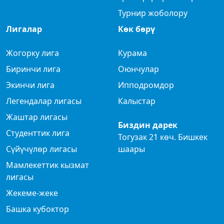
Турнир жоболору
Лигалар
Көк бөрү
Жогорку лига
Курама
Биринчи лига
Оюнчулар
Экинчи лига
Ипподромдор
Легендалар лигасы
Калыстар
Жаштар лигасы
Биздин дарек
Студенттик лига
Тогузак 21 көч. Бишкек
Сүйүчүлөр лигасы
шаары
Мамлекеттик кызмат
лигасы
Жекеме-жеке
Башка кубоктор