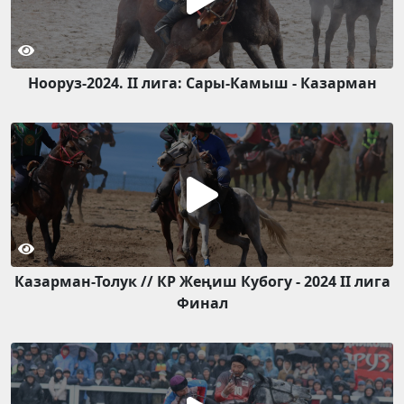
Нооруз-2024. II лига: Сары-Камыш - Казарман
Казарман-Толук // КР Жеңиш Кубогу - 2024 II лига
Финал