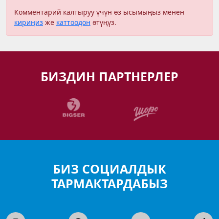
Комментарий калтыруу үчүн өз ысымыңыз менен
кириңиз
же
каттоодон
өтүңүз.
БИЗДИН ПАРТНЕРЛЕР
БИЗ СОЦИАЛДЫК
ТАРМАКТАРДАБЫЗ