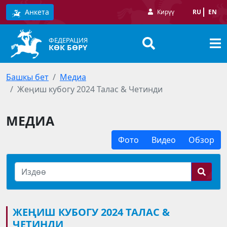
Анкета
Кирүү
RU
EN
ФЕДЕРАЦИЯ
КӨК БӨРҮ
Башкы бет
Медиа
Жеңиш кубогу 2024 Талас & Четинди
МЕДИА
Фото
Видео
Обзор
ЖЕҢИШ КУБОГУ 2024 ТАЛАС &
ЧЕТИНДИ