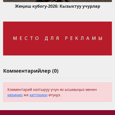
Жеңиш кубогу-2026: Кызыктуу учурлар
Комментарийлер (0)
Комментарий калтыруу үчүн өз ысымыңыз менен
кириңиз
же
каттоодон
өтүңүз.