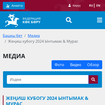
Анкета
Кирүү
RU
EN
ФЕДЕРАЦИЯ
КӨК БӨРҮ
Башкы бет
Медиа
Жеңиш кубогу 2024 Ынтымак & Мурас
МЕДИА
Фото
Видео
Обзор
ЖЕҢИШ КУБОГУ 2024 ЫНТЫМАК &
МУРАС