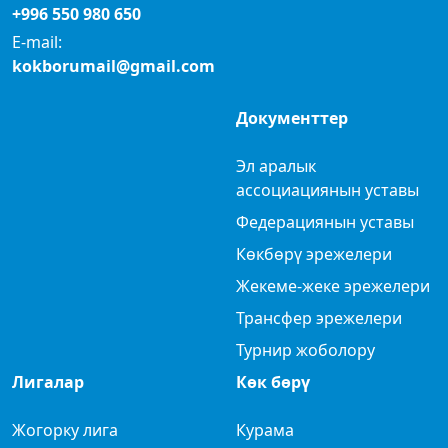
+996 550 980 650
E-mail:
kokborumail@gmail.com
Документтер
Эл аралык
ассоциациянын уставы
Федерациянын уставы
Көкбөрү эрежелери
Жекеме-жеке эрежелери
Трансфер эрежелери
Турнир жоболору
Лигалар
Көк бөрү
Жогорку лига
Курама