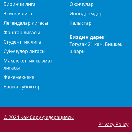
Биринчи лига
Оюнчулар
Экинчи лига
Ипподромдор
Легендалар лигасы
Калыстар
Жаштар лигасы
Биздин дарек
Студенттик лига
Тогузак 21 көч. Бишкек
Сүйүчүлөр лигасы
шаары
Мамлекеттик кызмат
лигасы
Жекеме-жеке
Башка кубоктор
© 2024 Көк бөрү федерациясы
Privacy Policy