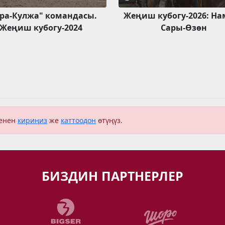
ра-Кулжа" командасы.
Жеңиш кубогу-2026: На
Жеңиш кубогу-2024
Сары-Өзөн
менен
кириңиз
же
каттоодон
өтүңүз.
БИЗДИН ПАРТНЕРЛЕР