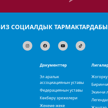
БИЗ СОЦИАЛДЫК ТАРМАКТАРДАБЫ
Документтер
Лигала
Эл аралык
Жогорку
ассоциациянын уставы
Биринчи
Федерациянын уставы
Экинчи 
Көкбөрү эрежелери
Легенда
Жекеме-жеке
Жаштар 