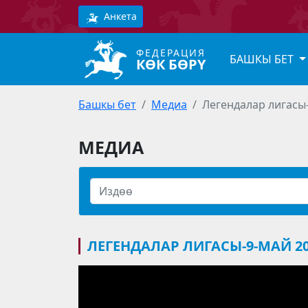
Анкета
ФЕДЕРАЦИЯ
БАШКЫ БЕТ
КӨК БӨРҮ
Башкы бет
Медиа
Легендалар лигасы-
МЕДИА
ЛЕГЕНДАЛАР ЛИГАСЫ-9-МАЙ 20