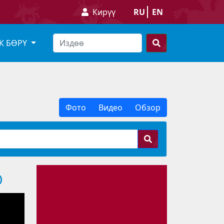
Кирүү
RU
EN
К БӨРҮ
Фото
Видео
Обзор
)