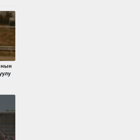
ынын
уулу