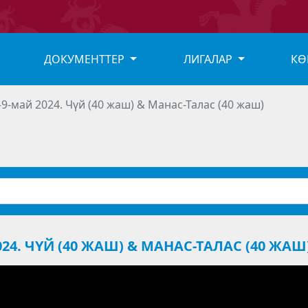
ДОКУМЕНТТЕР
ЛИГАЛАР
КӨ
9-май 2024. Чүй (40 жаш) & Манас-Талас (40 жаш)
24. ЧҮЙ (40 ЖАШ) & МАНАС-ТАЛАС (40 ЖАШ