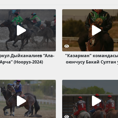
ркул Дыйканалиев “Ала-
"Казарман" командас
Арча” (Нооруз-2024)
оюнчусу Бакай Султан 