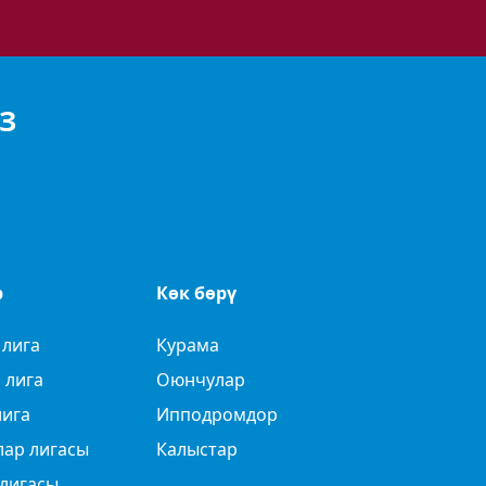
З
р
Көк бөрү
 лига
Курама
 лига
Оюнчулар
лига
Ипподромдор
лар лигасы
Калыстар
лигасы