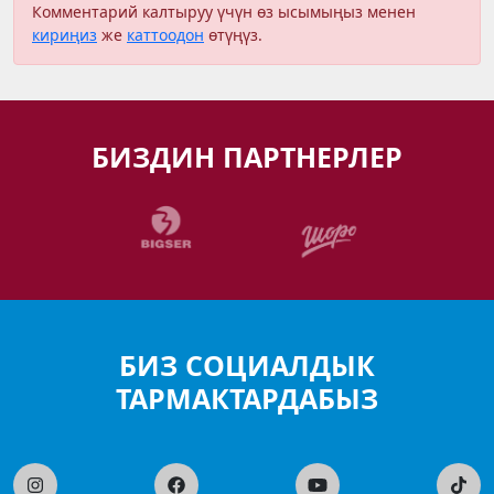
Комментарий калтыруу үчүн өз ысымыңыз менен
кириңиз
же
каттоодон
өтүңүз.
БИЗДИН ПАРТНЕРЛЕР
БИЗ СОЦИАЛДЫК
ТАРМАКТАРДАБЫЗ