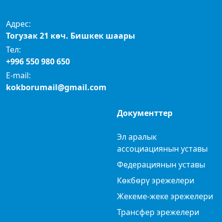
Адрес:
Тогузак 21 көч. Бишкек шаары
Тел:
+996 550 980 650
E-mail:
kokborumail@gmail.com
Документтер
Эл аралык
ассоциациянын уставы
Федерациянын уставы
Көкбөрү эрежелери
Жекеме-жеке эрежелери
Трансфер эрежелери