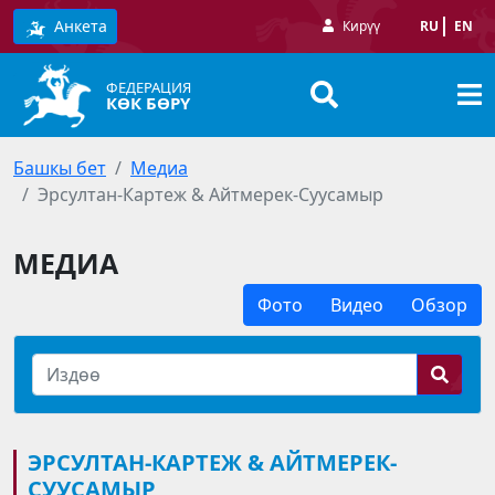
Анкета
Кирүү
RU
EN
ФЕДЕРАЦИЯ
КӨК БӨРҮ
Башкы бет
Медиа
Эрсултан-Картеж & Айтмерек-Суусамыр
МЕДИА
Фото
Видео
Обзор
ЭРСУЛТАН-КАРТЕЖ & АЙТМЕРЕК-
СУУСАМЫР