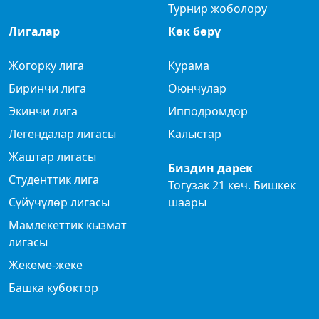
Турнир жоболору
Лигалар
Көк бөрү
Жогорку лига
Курама
Биринчи лига
Оюнчулар
Экинчи лига
Ипподромдор
Легендалар лигасы
Калыстар
Жаштар лигасы
Биздин дарек
Студенттик лига
Тогузак 21 көч. Бишкек
Сүйүчүлөр лигасы
шаары
Мамлекеттик кызмат
лигасы
Жекеме-жеке
Башка кубоктор