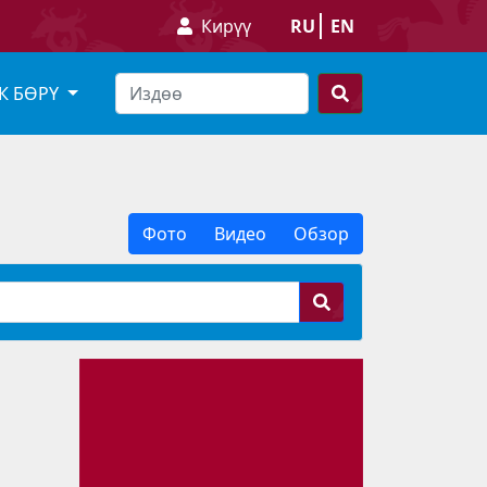
Кирүү
RU
EN
К БӨРҮ
Фото
Видео
Обзор