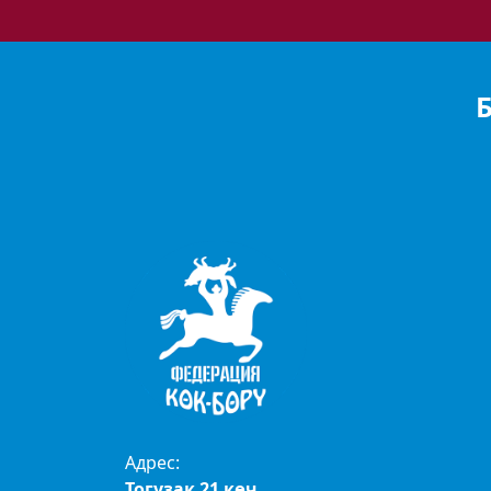
Адрес:
Тогузак 21 көч.