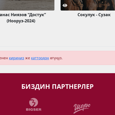
анас Ниязов “Достук”
Сокулук - Сузак
(Нооруз-2024)
менен
кириңиз
же
каттоодон
өтүңүз.
БИЗДИН ПАРТНЕРЛЕР