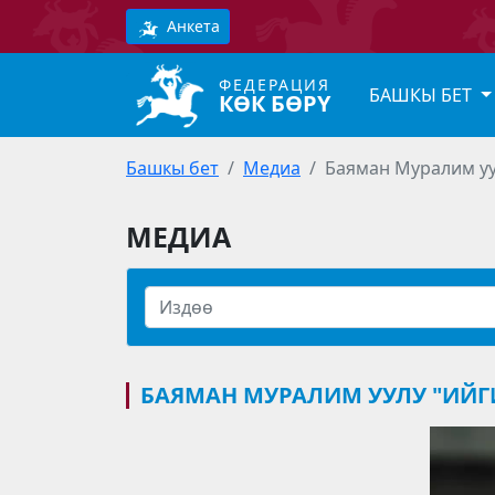
Анкета
ФЕДЕРАЦИЯ
БАШКЫ БЕТ
КӨК БӨРҮ
Башкы бет
Медиа
Баяман Муралим уу
МЕДИА
БАЯМАН МУРАЛИМ УУЛУ "ИЙ