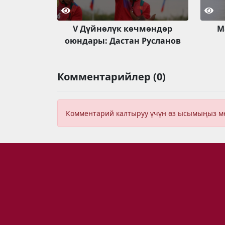
V Дүйнөлүк көчмөндөр
М
оюндары: Дастан Русланов
Комментарийлер (0)
Комментарий калтыруу үчүн өз ысымыңыз 