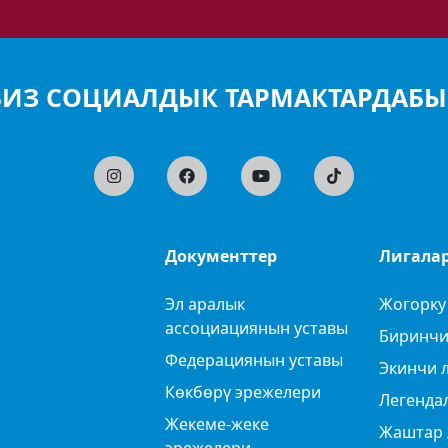
БИЗ СОЦИАЛДЫК ТАРМАКТАРДАБЫ
Документтер
Лигала
Эл аралык
Жогорку
ассоциациянын уставы
Биринчи
Федерациянын уставы
Экинчи 
Көкбөрү эрежелери
Легенда
Жекеме-жеке
Жаштар 
эрежелери