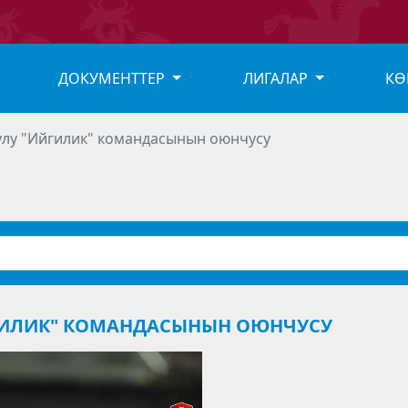
ДОКУМЕНТТЕР
ЛИГАЛАР
КӨ
лу "Ийгилик" командасынын оюнчусу
ГИЛИК" КОМАНДАСЫНЫН ОЮНЧУСУ