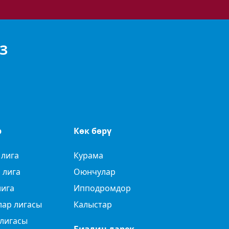
З
р
Көк бөрү
 лига
Курама
 лига
Оюнчулар
лига
Ипподромдор
лар лигасы
Калыстар
лигасы
Биздин дарек