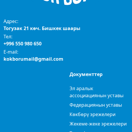
Адрес:
Тогузак 21 көч. Бишкек шаары
Тел:
+996 550 980 650
E-mail:
kokborumail@gmail.com
Документтер
Эл аралык
ассоциациянын уставы
Федерациянын уставы
Көкбөрү эрежелери
Жекеме-жеке эрежелери