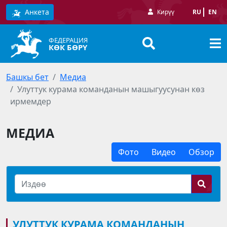
Анкета
Кирүү
RU
EN
ФЕДЕРАЦИЯ
КӨК БӨРҮ
Башкы бет
Медиа
Улуттук курама команданын машыгуусунан көз
ирмемдер
МЕДИА
Фото
Видео
Обзор
УЛУТТУК КУРАМА КОМАНДАНЫН