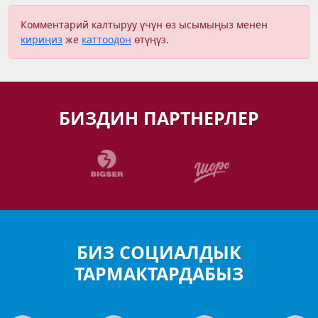
Комментарий калтыруу үчүн өз ысымыңыз менен
кириңиз
же
каттоодон
өтүңүз.
БИЗДИН ПАРТНЕРЛЕР
БИЗ СОЦИАЛДЫК
ТАРМАКТАРДАБЫЗ