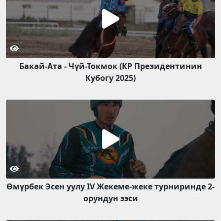
Бакай-Ата - Чүй-Токмок (КР Президентинин
Кубогу 2025)
Өмүрбек Эсен уулу IV Жекеме-жеке турниринде 2-
орундун ээси