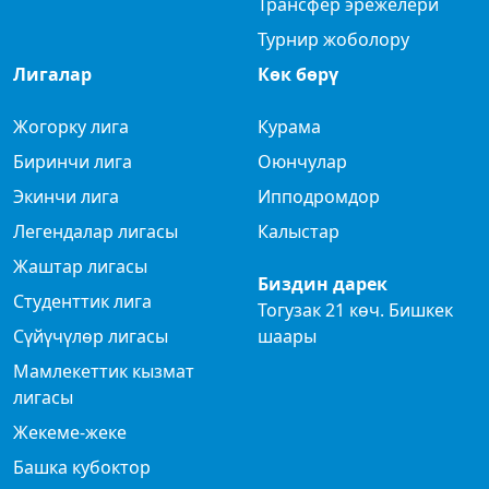
Трансфер эрежелери
Турнир жоболору
Лигалар
Көк бөрү
Жогорку лига
Курама
Биринчи лига
Оюнчулар
Экинчи лига
Ипподромдор
Легендалар лигасы
Калыстар
Жаштар лигасы
Биздин дарек
Студенттик лига
Тогузак 21 көч. Бишкек
Сүйүчүлөр лигасы
шаары
Мамлекеттик кызмат
лигасы
Жекеме-жеке
Башка кубоктор