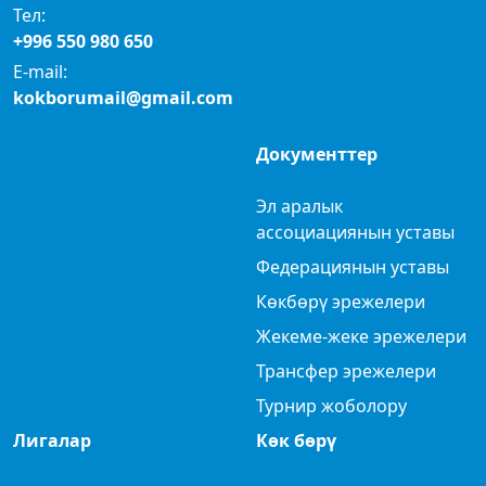
Тел:
+996 550 980 650
E-mail:
kokborumail@gmail.com
Документтер
Эл аралык
ассоциациянын уставы
Федерациянын уставы
Көкбөрү эрежелери
Жекеме-жеке эрежелери
Трансфер эрежелери
Турнир жоболору
Лигалар
Көк бөрү