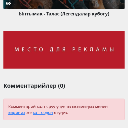
Ынтымак - Талас (Легендалар кубогу)
Комментарийлер (0)
Комментарий калтыруу үчүн өз ысымыңыз менен
кириңиз
же
каттоодон
өтүңүз.