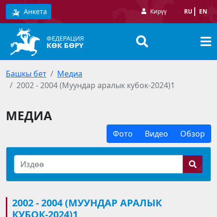
Анкета
Кирүү
RU
EN
ФЕДЕРАЦИЯ
КӨК БӨРҮ
Башкы бет
Медиа
2002 - 2004 (Муундар аралык кубок-2024)1
МЕДИА
Фото
Видео
Обзор
2002 - 2004 (МУУНДАР АРАЛЫК
КУБОК-2024)1