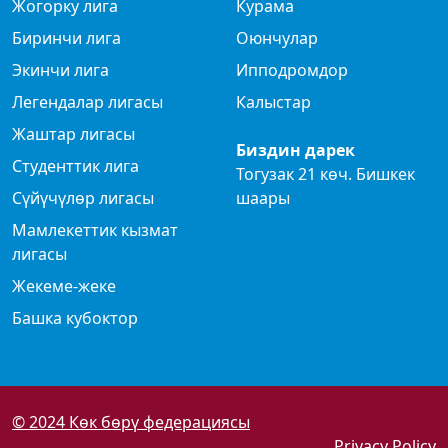
Жогорку лига
Курама
Биринчи лига
Оюнчулар
Экинчи лига
Ипподромдор
Легендалар лигасы
Калыстар
Жаштар лигасы
Биздин дарек
Студенттик лига
Тогузак 21 көч. Бишкек
Сүйүчүлөр лигасы
шаары
Мамлекеттик кызмат
лигасы
Жекеме-жеке
Башка кубоктор
© 2024 Көк бөрү федерациясы
Privacy Policy