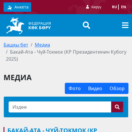
Анкета
Кирүү
RU
EN
ФЕДЕРАЦИЯ
КӨК БӨРҮ
Башкы бет
Медиа
Бакай-Ата - Чүй-Токмок (КР Президентинин Кубогу
2025)
МЕДИА
Фото
Видео
Обзор
БАКАЙ-АТА - ЧҮЙ-ТОКМОК (КР