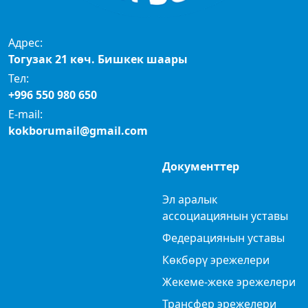
Адрес:
Тогузак 21 көч. Бишкек шаары
Тел:
+996 550 980 650
E-mail:
kokborumail@gmail.com
Документтер
Эл аралык
ассоциациянын уставы
Федерациянын уставы
Көкбөрү эрежелери
Жекеме-жеке эрежелери
Трансфер эрежелери