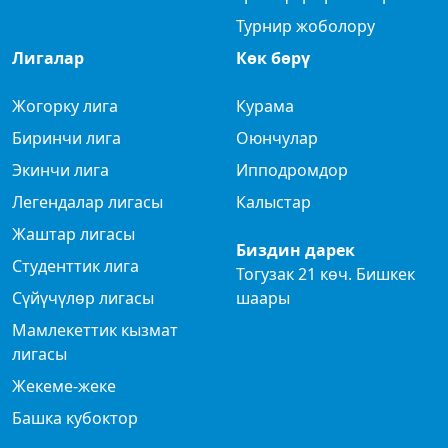
Турнир жоболору
Лигалар
Көк бөрү
Жогорку лига
Курама
Биринчи лига
Оюнчулар
Экинчи лига
Ипподромдор
Легендалар лигасы
Калыстар
Жаштар лигасы
Биздин дарек
Студенттик лига
Тогузак 21 көч. Бишкек
Сүйүчүлөр лигасы
шаары
Мамлекеттик кызмат
лигасы
Жекеме-жеке
Башка кубоктор