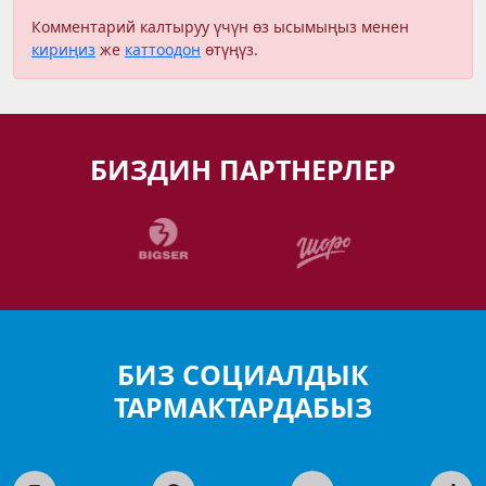
Комментарий калтыруу үчүн өз ысымыңыз менен
кириңиз
же
каттоодон
өтүңүз.
БИЗДИН ПАРТНЕРЛЕР
БИЗ СОЦИАЛДЫК
ТАРМАКТАРДАБЫЗ