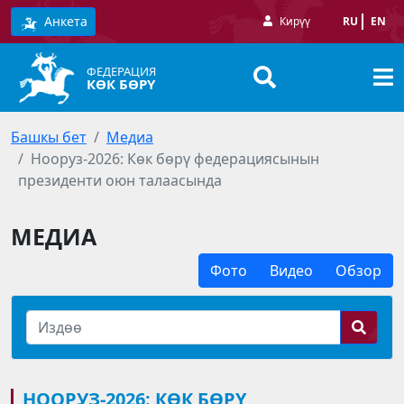
Анкета
Кирүү
RU
EN
ФЕДЕРАЦИЯ
КӨК БӨРҮ
Башкы бет
Медиа
Нооруз-2026: Көк бөрү федерациясынын
президенти оюн талаасында
МЕДИА
Фото
Видео
Обзор
НООРУЗ-2026: КӨК БӨРҮ