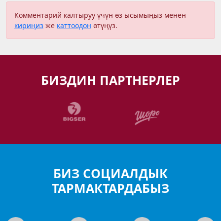
Комментарий калтыруу үчүн өз ысымыңыз менен
кириңиз
же
каттоодон
өтүңүз.
БИЗДИН ПАРТНЕРЛЕР
БИЗ СОЦИАЛДЫК
ТАРМАКТАРДАБЫЗ