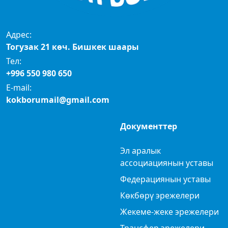
Адрес:
Тогузак 21 көч. Бишкек шаары
Тел:
+996 550 980 650
E-mail:
kokborumail@gmail.com
Документтер
Эл аралык
ассоциациянын уставы
Федерациянын уставы
Көкбөрү эрежелери
Жекеме-жеке эрежелери
Трансфер эрежелери