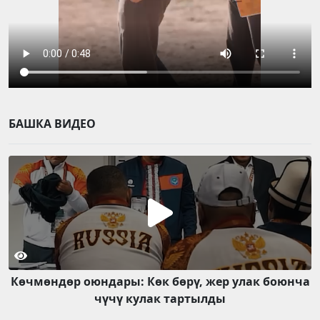
БАШКА ВИДЕО
Көчмөндөр оюндары: Көк бөрү, жер улак боюнча
чүчү кулак тартылды