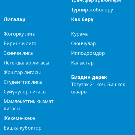
Турнир жоболору
Лигалар
Көк бөрү
Жогорку лига
Курама
Биринчи лига
Оюнчулар
Экинчи лига
Ипподромдор
Легендалар лигасы
Калыстар
Жаштар лигасы
Биздин дарек
Студенттик лига
Тогузак 21 көч. Бишкек
Сүйүчүлөр лигасы
шаары
Мамлекеттик кызмат
лигасы
Жекеме-жеке
Башка кубоктор