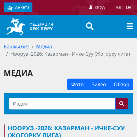
Анкета
Кирүү
RU
EN
ФЕДЕРАЦИЯ
КӨК БӨРҮ
Башкы бет
Медиа
Нооруз -2026: Казарман - Ичке-Суу (Жогорку лига)
МЕДИА
Фото
Видео
Обзор
НООРУЗ -2026: КАЗАРМАН - ИЧКЕ-СУУ
(ЖОГОРКУ ЛИГА)