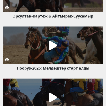
Эрсултан-Картеж & Айтмерек-Суусамыр
Нооруз-2026: Мелдештер старт алды