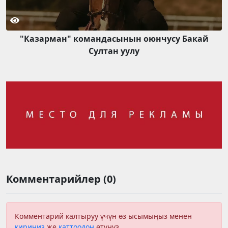
"Казарман" командасынын оюнчусу Бакай
Султан уулу
Комментарийлер (0)
Комментарий калтыруу үчүн өз ысымыңыз менен
кириңиз
же
каттоодон
өтүңүз.