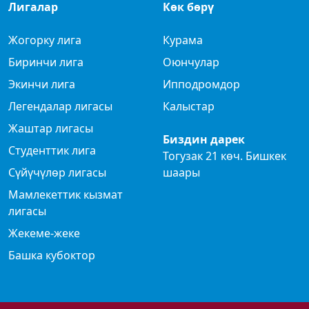
Лигалар
Көк бөрү
Жогорку лига
Курама
Биринчи лига
Оюнчулар
Экинчи лига
Ипподромдор
Легендалар лигасы
Калыстар
Жаштар лигасы
Биздин дарек
Студенттик лига
Тогузак 21 көч. Бишкек
Сүйүчүлөр лигасы
шаары
Мамлекеттик кызмат
лигасы
Жекеме-жеке
Башка кубоктор