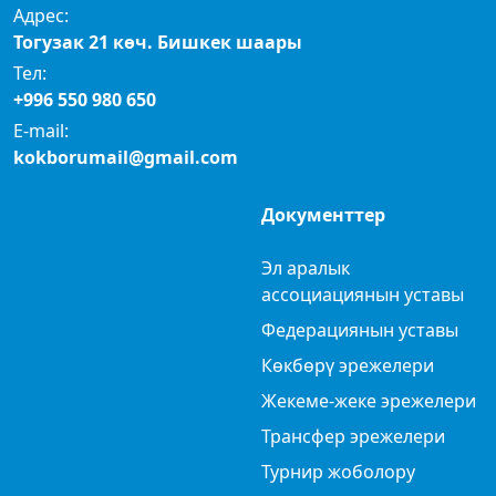
Адрес:
Тогузак 21 көч. Бишкек шаары
Тел:
+996 550 980 650
E-mail:
kokborumail@gmail.com
Документтер
Эл аралык
ассоциациянын уставы
Федерациянын уставы
Көкбөрү эрежелери
Жекеме-жеке эрежелери
Трансфер эрежелери
Турнир жоболору