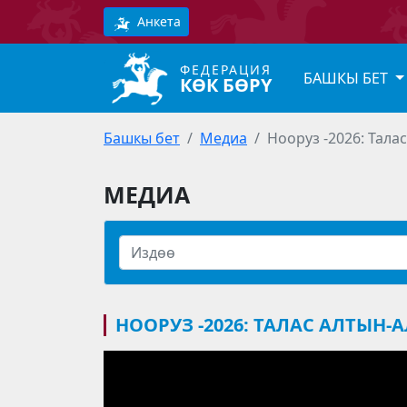
Анкета
ФЕДЕРАЦИЯ
БАШКЫ БЕТ
КӨК БӨРҮ
Башкы бет
Медиа
Нооруз -2026: Тала
МЕДИА
НООРУЗ -2026: ТАЛАС АЛТЫН-