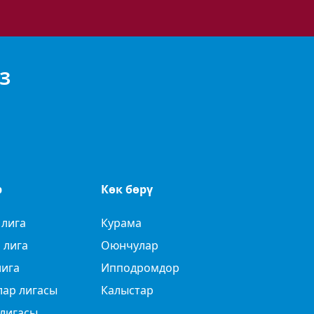
З
р
Көк бөрү
 лига
Курама
 лига
Оюнчулар
лига
Ипподромдор
лар лигасы
Калыстар
лигасы