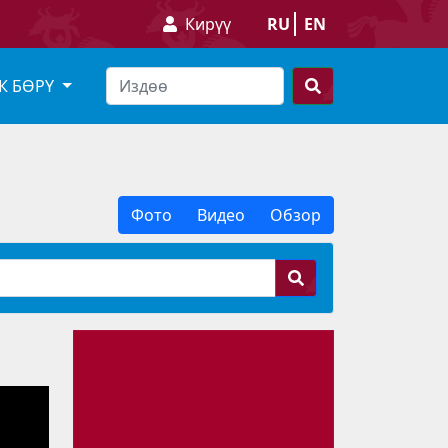
Кирүү
RU
EN
К БӨРҮ
Фото
Видео
Обзор