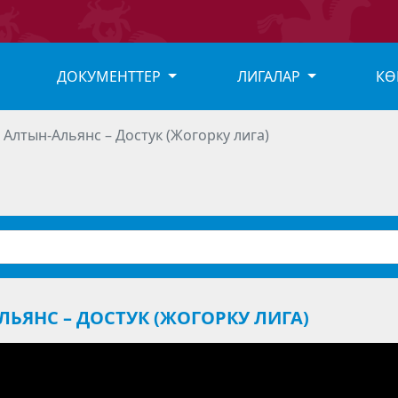
ДОКУМЕНТТЕР
ЛИГАЛАР
КӨ
с Алтын-Альянс – Достук (Жогорку лига)
АЛЬЯНС – ДОСТУК (ЖОГОРКУ ЛИГА)