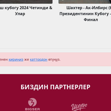
 кубогу 2024 Четинди &
Шахтер - Ак-Илбирс (
Улар
Президентинин Кубогу - 
Финал
менен
кириңиз
же
каттоодон
өтүңүз.
БИЗДИН ПАРТНЕРЛЕР