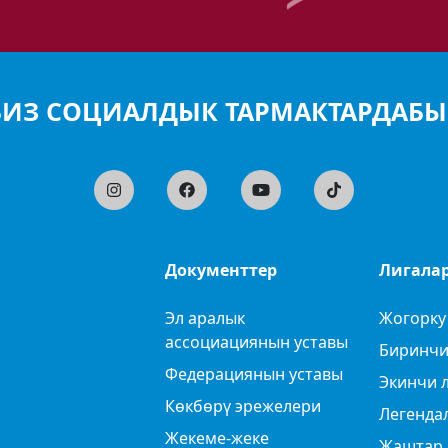
БИЗ СОЦИАЛДЫК ТАРМАКТАРДАБЫ
Документтер
Лигала
Эл аралык
Жогорку
ассоциациянын уставы
Биринчи
Федерациянын уставы
Экинчи 
Көкбөрү эрежелери
Легенда
Жекеме-жеке
Жаштар 