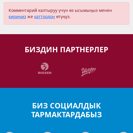
Комментарий калтыруу үчүн өз ысымыңыз менен
кириңиз
же
каттоодон
өтүңүз.
БИЗДИН ПАРТНЕРЛЕР
БИЗ СОЦИАЛДЫК
ТАРМАКТАРДАБЫЗ