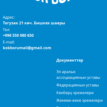
Адрес:
Тогузак 21 көч. Бишкек шаары
Тел:
+996 550 980 650
E-mail:
kokborumail@gmail.com
Документтер
Эл аралык
ассоциациянын уставы
Федерациянын уставы
Көкбөрү эрежелери
Жекеме-жеке эрежелери