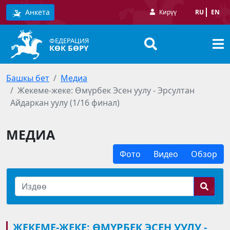
Анкета
Кирүү
RU
EN
ФЕДЕРАЦИЯ
КӨК БӨРҮ
Башкы бет
Медиа
Жекеме-жеке: Өмүрбек Эсен уулу - Эрсултан
Айдаркан уулу (1/16 финал)
МЕДИА
Фото
Видео
Обзор
ЖЕКЕМЕ-ЖЕКЕ: ӨМҮРБЕК ЭСЕН УУЛУ -