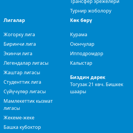
Трансфер эрежелери
Турнир жоболору
Лигалар
Көк бөрү
Жогорку лига
Курама
Биринчи лига
Оюнчулар
Экинчи лига
Ипподромдор
Легендалар лигасы
Калыстар
Жаштар лигасы
Биздин дарек
Студенттик лига
Тогузак 21 көч. Бишкек
Сүйүчүлөр лигасы
шаары
Мамлекеттик кызмат
лигасы
Жекеме-жеке
Башка кубоктор