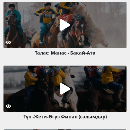
Талас: Манас - Бакай-Ата
Түп -Жети-Өгүз Финал (салымдар)