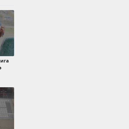
лига
ө