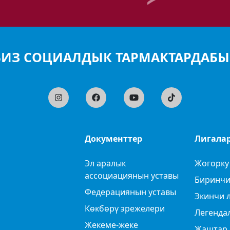
БИЗ СОЦИАЛДЫК ТАРМАКТАРДАБЫ
Документтер
Лигала
Эл аралык
Жогорку
ассоциациянын уставы
Биринчи
Федерациянын уставы
Экинчи 
Көкбөрү эрежелери
Легенда
Жекеме-жеке
Жаштар 