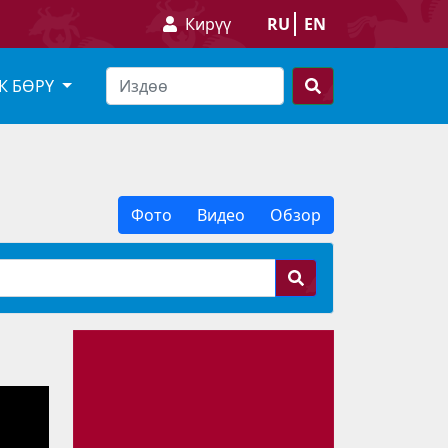
Кирүү
RU
EN
К БӨРҮ
Фото
Видео
Обзор