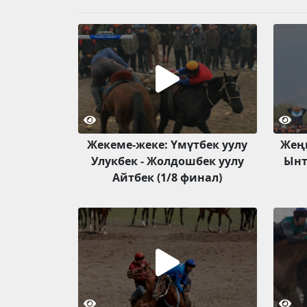
Жекеме-жеке: Үмүтбек уулу
Жеңи
Улукбек - Жолдошбек уулу
Ынт
Айтбек (1/8 финал)