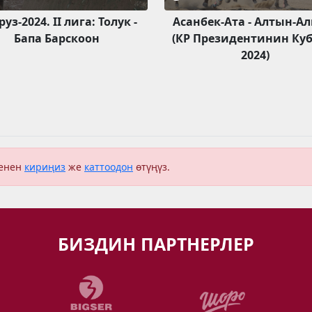
уз-2024. II лига: Толук -
Асанбек-Ата - Алтын-А
Бапа Барскоон
(КР Президентинин Куб
2024)
менен
кириңиз
же
каттоодон
өтүңүз.
БИЗДИН ПАРТНЕРЛЕР