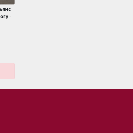
льянс
огу -