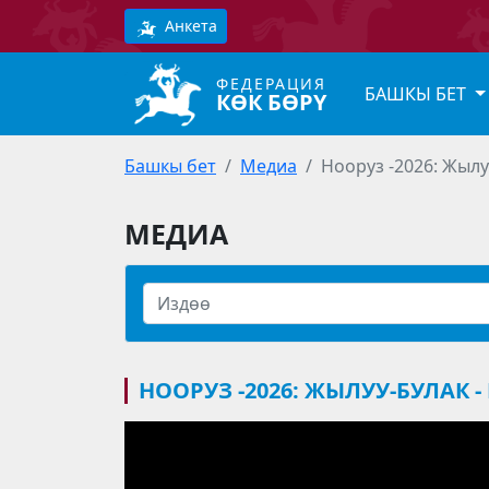
Анкета
ФЕДЕРАЦИЯ
БАШКЫ БЕТ
КӨК БӨРҮ
Башкы бет
Медиа
Нооруз -2026: Жылу
МЕДИА
НООРУЗ -2026: ЖЫЛУУ-БУЛАК 