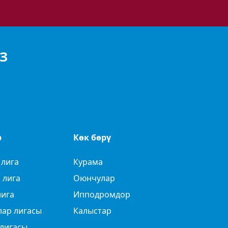
З
р
Көк бөрү
 лига
Курама
 лига
Оюнчулар
лига
Ипподромдор
лар лигасы
Калыстар
лигасы