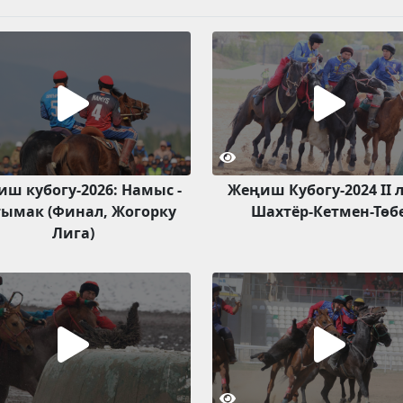
ш кубогу-2026: Намыс -
Жеңиш Кубогу-2024 II 
ымак (Финал, Жогорку
Шахтёр-Кетмен-Төб
Лига)