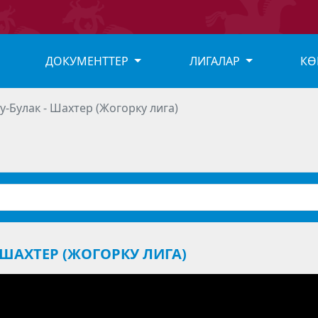
ДОКУМЕНТТЕР
ЛИГАЛАР
КӨ
у-Булак - Шахтер (Жогорку лига)
- ШАХТЕР (ЖОГОРКУ ЛИГА)