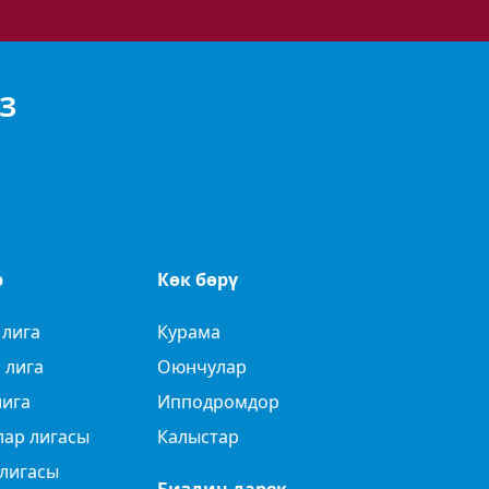
З
р
Көк бөрү
 лига
Курама
 лига
Оюнчулар
лига
Ипподромдор
лар лигасы
Калыстар
лигасы
Биздин дарек