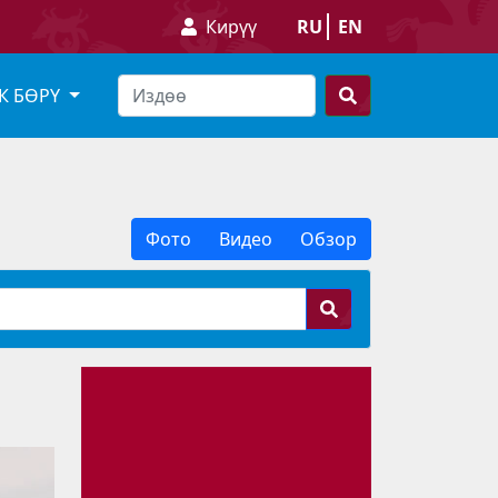
Кирүү
RU
EN
К БӨРҮ
Фото
Видео
Обзор