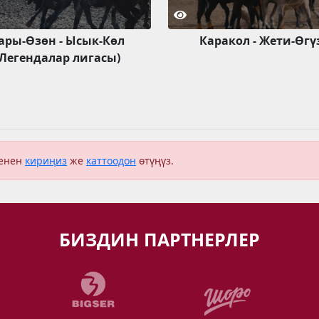
ары-Өзөн - Ысык-Көл
Каракол - Жети-Өгү
(Легендалар лигасы)
менен
кириңиз
же
каттоодон
өтүңүз.
БИЗДИН ПАРТНЕРЛЕР