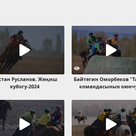
стан Русланов. Жеңиш
Байтегин Оморбеков "Т
кубогу-2024
командасынын оюнч