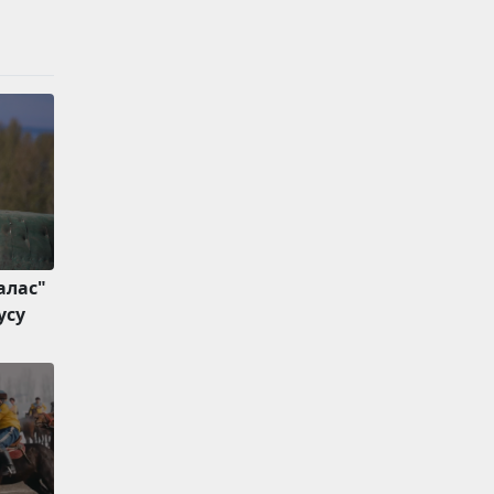
алас"
усу