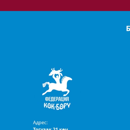
Адрес:
Тогузак 21 көч.