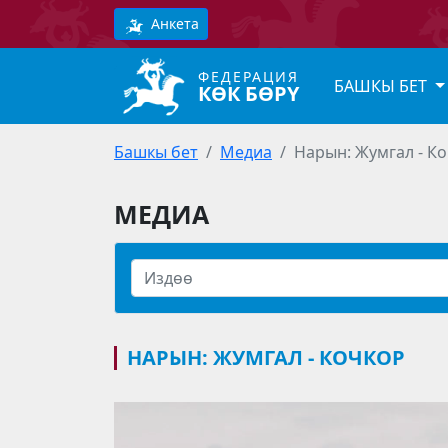
Анкета
ФЕДЕРАЦИЯ
БАШКЫ БЕТ
КӨК БӨРҮ
Башкы бет
Медиа
Нарын: Жумгал - К
МЕДИА
НАРЫН: ЖУМГАЛ - КОЧКОР