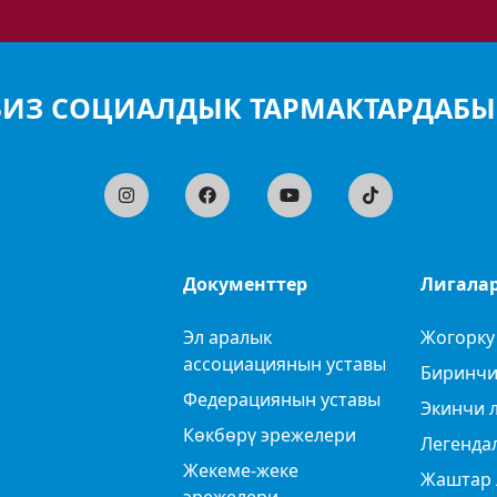
БИЗ СОЦИАЛДЫК ТАРМАКТАРДАБЫ
Документтер
Лигала
Эл аралык
Жогорку
ассоциациянын уставы
Биринчи
Федерациянын уставы
Экинчи 
Көкбөрү эрежелери
Легенда
Жекеме-жеке
Жаштар 
эрежелери